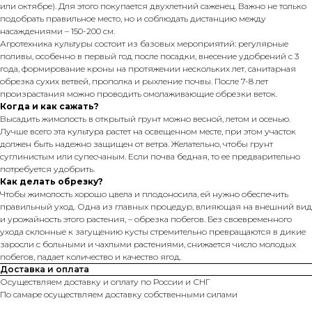
или октябре). Для этого покупается двухлетний саженец. Важно не только
подобрать правильное место, но и соблюдать дистанцию между
насаждениями – 150-200 см.
Агротехника культуры состоит из базовых мероприятий: регулярные
поливы, особенно в первый год после посадки, внесение удобрений с 3
года, формирование кроны на протяжении нескольких лет, санитарная
обрезка сухих ветвей, прополка и рыхление почвы. После 7-8 лет
произрастания можно проводить омолаживающие обрезки веток.
Когда и как сажать?
Высадить жимолость в открытый грунт можно весной, летом и осенью.
Лучше всего эта культура растет на освещенном месте, при этом участок
должен быть надежно защищен от ветра. Желательно, чтобы грунт
суглинистым или супесчаным. Если почва бедная, то ее предварительно
потребуется удобрить.
Как делать обрезку?
Чтобы жимолость хорошо цвела и плодоносила, ей нужно обеспечить
правильный уход. Одна из главных процедур, влияющая на внешний вид
и урожайность этого растения, – обрезка побегов. Без своевременного
ухода склонные к загущению кусты стремительно превращаются в дикие
заросли с больными и чахлыми растениями, снижается число молодых
побегов, падает количество и качество ягод.
Доставка и оплата
Осуществляем доставку и оплату по России и СНГ
По самаре осуществляем доставку собственными силами