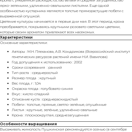
кроны с умеренной раскидистостью ветвей и средней загущенностью
ярко-зелеными, удлиненно-овальными листьями. Еще одной
особенностью кустарника являются толстые пряморастущие побеги с
выраженной опушкой.
Цветение культуры начинается в первые дни мая. В этот период крона
преображается, покрываясь крупными розовато-светлыми цветами,
которые своим ароматом привлекают всех насекомых.
Характеристики
Основные характеристики:
Авторы : М.Н. Плеханова, А.В. Кондрикова (Всероссийский институт
генетических ресурсов растений имени Н.И. Вавилова)
Год допущения к использованию : 2002
Сроки созревания : ранний
Тип роста : среднерослый
Размер плода : крупный
Вес плода, г : 1,04
Окраска плода : голубовато-синяя
Вкус : кисло-сладкий
Описание куста : среднераскидистый
Побеги : толстые, прямые, светло-зелёные, опушённые
Листья : крупные, зелёные, удлинённо-овальные
Крона : плоскоокруглая, среднезагущенная
Особенности выращивания
Высаживать жимолость Пушкинская рекомендуется осенью (в сентябре