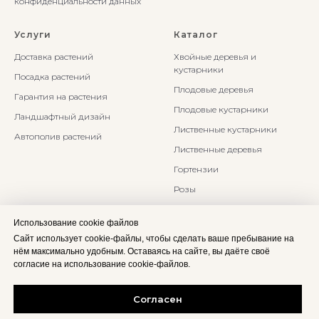
конфиденциальности данных
Услуги
Каталог
Доставка растений
Хвойные деревья и
кустарники
Посадка растений
Плодовые деревья
Гарантия на растения
Плодовые кустарники
Ландшафтный дизайн
Лиственные кустарники
Автополив растений
Лиственные деревья
Гортензии
Розы
Многолетники
Использование cookie файлов
Бонсаи и Ниваки
Сайт использует cookie-файлы, чтобы сделать ваше пребывание на
Злаки и травы
нём максимально удобным. Оставаясь на сайте, вы даёте своё
согласие на использование cookie-файлов.
Согласен