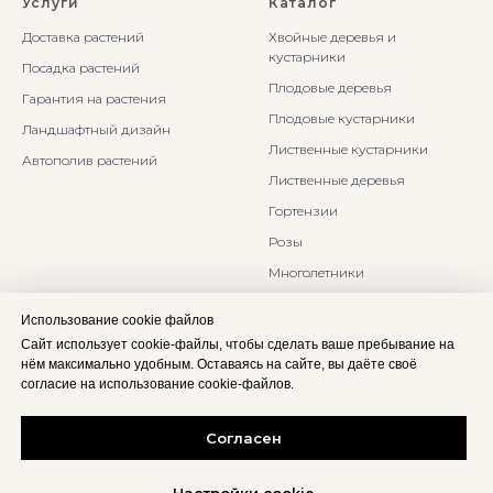
Услуги
Каталог
Доставка растений
Хвойные деревья и
кустарники
Посадка растений
Плодовые деревья
Гарантия на растения
Плодовые кустарники
Ландшафтный дизайн
Лиственные кустарники
Автополив растений
Лиственные деревья
Гортензии
Розы
Многолетники
Бонсаи и Ниваки
Использование cookie файлов
Злаки и травы
Сайт использует cookie-файлы, чтобы сделать ваше пребывание на
нём максимально удобным. Оставаясь на сайте, вы даёте своё
согласие на использование cookie-файлов.
Согласен
В корзину