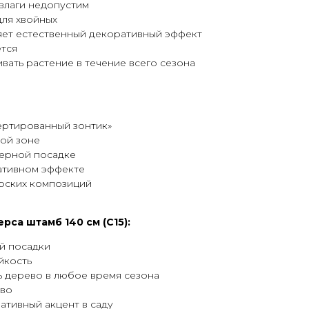
влаги недопустим
для хвойных
яет естественный декоративный эффект
ется
вать растение в течение всего сезона
ертированный зонтик»
вой зоне
нерной посадке
ативном эффекте
ерских композиций
са штамб 140 см (С15):
й посадки
йкость
ь дерево в любое время сезона
ево
ативный акцент в саду