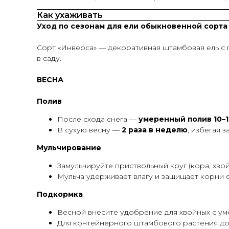
Как ухаживать
Уход по сезонам для ели обыкновенной сорта 
Сорт «Инверса» — декоративная штамбовая ель с 
в саду.
ВЕСНА
Полив
После схода снега —
умеренный полив 10–1
В сухую весну —
2 раза в неделю
, избегая 
Мульчирование
Замульчируйте приствольный круг (кора, хво
Мульча удерживает влагу и защищает корни 
Подкормка
Весной внесите удобрение для хвойных с у
Для контейнерного штамбового растения дос