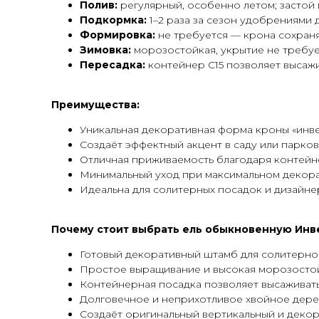
Полив:
регулярный, особенно летом; застой 
Подкормка:
1–2 раза за сезон удобрениями 
Формировка:
не требуется — крона сохран
Зимовка:
морозостойкая, укрытие не требу
Пересадка:
контейнер С15 позволяет высажи
Преимущества:
Уникальная декоративная форма кроны «инв
Создаёт эффектный акцент в саду или парко
Отличная приживаемость благодаря контей
Минимальный уход при максимальном декор
Идеальна для солитерных посадок и дизайн
Почему стоит выбрать ель обыкновенную Инвер
Готовый декоративный штамб для солитерно
Простое выращивание и высокая морозосто
Контейнерная посадка позволяет высаживат
Долговечное и неприхотливое хвойное дер
Создаёт оригинальный вертикальный и декор