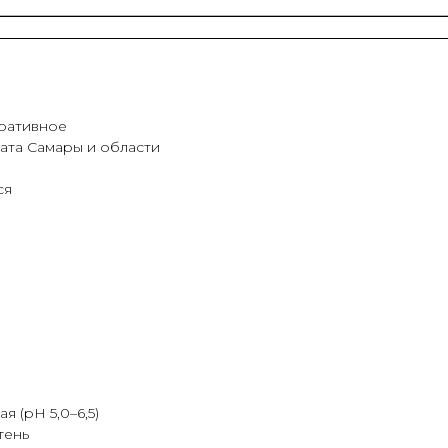
оративное
ата Самары и области
ся
 (pH 5,0–6,5)
тень