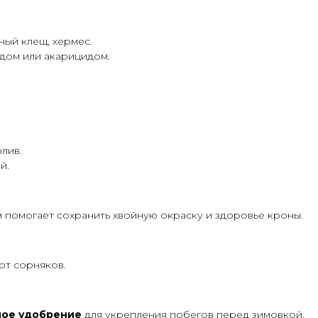
ный клещ, хермес.
дом или акарицидом.
лив.
й.
м помогает сохранить хвойную окраску и здоровье кроны.
от сорняков.
ое удобрение
для укрепления побегов перед зимовкой.