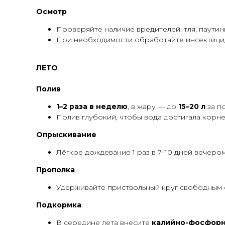
Осмотр
Проверяйте наличие вредителей: тля, паутин
При необходимости обработайте инсектици
ЛЕТО
Полив
1–2 раза в неделю
, в жару — до
15–20 л
за по
Полив глубокий, чтобы вода достигала корне
Опрыскивание
Лёгкое дождевание 1 раз в 7–10 дней вечеро
Прополка
Удерживайте приствольный круг свободным 
Подкормка
В середине лета внесите
калийно-фосфорн