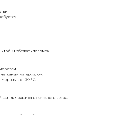
тви.
ебуется.
, чтобы избежать поломок.
морозам.
 нетканым материалом.
морозы до –30 °C.
 щит для защиты от сильного ветра.