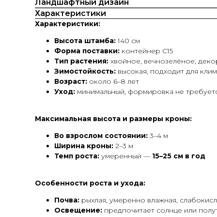
Ландшафтный дизайн
Характеристики
Характеристики:
Высота штамба:
140 см
Форма поставки:
контейнер С15
Тип растения:
хвойное, вечнозелёное, дек
Зимостойкость:
высокая, подходит для клим
Возраст:
около 6–8 лет
Уход:
минимальный, формировка не требует
Максимальная высота и размеры кроны:
Во взрослом состоянии:
3–4 м
Ширина кроны:
2–3 м
Темп роста:
умеренный —
15–25 см в год
Особенности роста и ухода:
Почва:
рыхлая, умеренно влажная, слабокислая
Освещение:
предпочитает солнце или полу