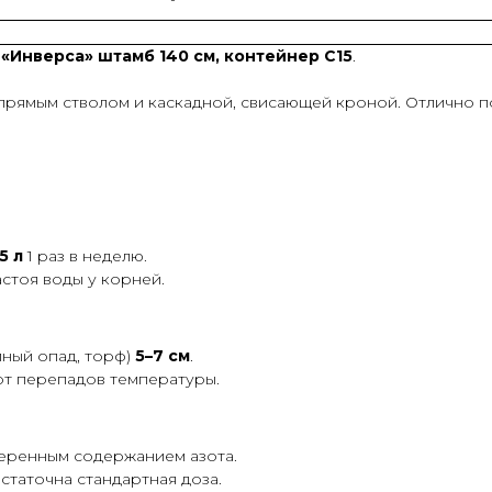
«Инверса» штамб 140 см, контейнер C15
.
прямым стволом и каскадной, свисающей кроной. Отлично п
5 л
1 раз в неделю.
застоя воды у корней.
йный опад, торф)
5–7 см
.
от перепадов температуры.
меренным содержанием азота.
таточна стандартная доза.