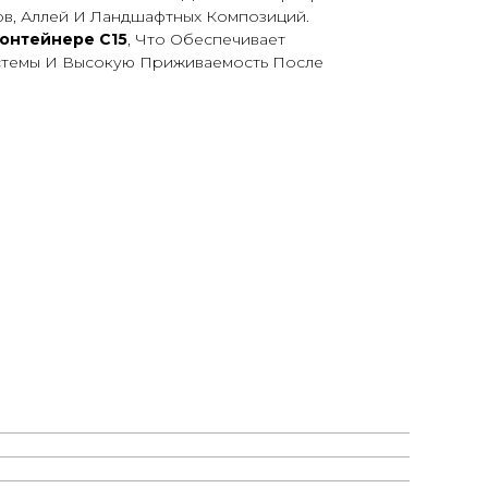
ов, Аллей И Ландшафтных Композиций.
Контейнере С15
, Что Обеспечивает
стемы И Высокую Приживаемость После