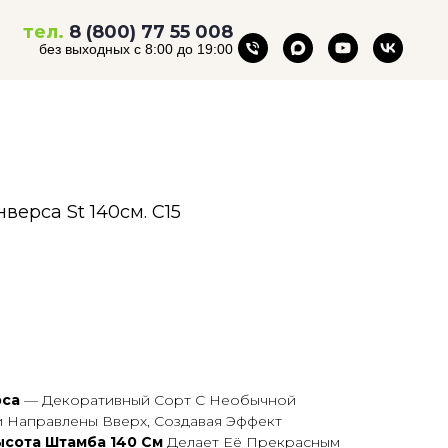
тел.
8 (800) 77 55 008
без выходных с 8:00 до 19:00
ерса St 140см. С15
рса
— Декоративный Сорт С Необычной
и Направлены Вверх, Создавая Эффект
ысота Штамба 140 См
Делает Её Прекрасным