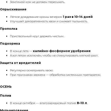
Земляной ком не должен пересыхать.
Опрыскивание
Лёгкое дождевание кроны вечером
1 раз в 10–14 дней
.
Улучшает декоративность хвои и снижает пыльность.
Прополка
Приствольный круг держать чистым.
Подкормка
В конце лета —
калийно-фосфорное удобрение
.
Азот летом исключён, чтобы не стимулировать мягкий рост.
Защита от вредителей
Регулярно осматривать хвою.
При признаках хермеса — обработка системным препаратом.
ОСЕНЬ
Полив
В конце октября — влагозарядковый полив
8–10 л
.
Мульчирование