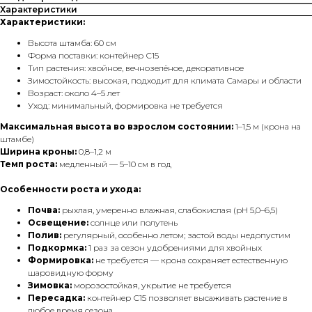
Характеристики
Характеристики:
Высота штамба: 60 см
Форма поставки: контейнер С15
Тип растения: хвойное, вечнозелёное, декоративное
Зимостойкость: высокая, подходит для климата Самары и области
Возраст: около 4–5 лет
Уход: минимальный, формировка не требуется
Максимальная высота во взрослом состоянии:
1–1,5 м (крона на
штамбе)
Ширина кроны:
0,8–1,2 м
Темп роста:
медленный — 5–10 см в год
Особенности роста и ухода:
Почва:
рыхлая, умеренно влажная, слабокислая (pH 5,0–6,5)
Освещение:
солнце или полутень
Полив:
регулярный, особенно летом; застой воды недопустим
Подкормка:
1 раз за сезон удобрениями для хвойных
Формировка:
не требуется — крона сохраняет естественную
шаровидную форму
Зимовка:
морозостойкая, укрытие не требуется
Пересадка:
контейнер С15 позволяет высаживать растение в
любое время сезона