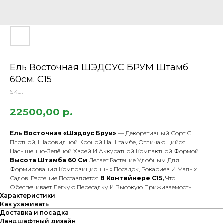
Ель Восточная ШЭДОУС БРУМ Штамб
60cм. С15
SKU:
22500,00
р.
Ель Восточная «Шэдоус Брум»
— Декоративный Сорт С
Плотной, Шаровидной Кроной На Штамбе, Отличающийся
Насыщенно-Зелёной Хвоей И Аккуратной Компактной Формой.
Высота Штамба 60 См
Делает Растение Удобным Для
Формирования Композиционных Посадок, Рокариев И Малых
Садов. Растение Поставляется
В Контейнере С15,
Что
Обеспечивает Лёгкую Пересадку И Высокую Приживаемость.
Характеристики
Как ухаживать
Доставка и посадка
Ландшафтный дизайн