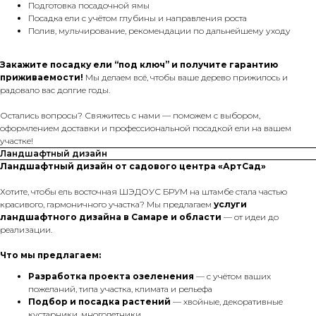
Подготовка посадочной ямы
Посадка ели с учётом глубины и направления роста
Полив, мульчирование, рекомендации по дальнейшему уходу
Закажите посадку ели “под ключ” и получите гарантию
приживаемости!
Мы делаем всё, чтобы ваше дерево прижилось и
радовало вас долгие годы.
Остались вопросы? Свяжитесь с нами — поможем с выбором,
оформлением доставки и профессиональной посадкой ели на вашем
участке!
Ландшафтный дизайн
Ландшафтный дизайн от садового центра «АртСад»
Хотите, чтобы ель восточная ШЭДОУС БРУМ на штамбе стала частью
красивого, гармоничного участка? Мы предлагаем
услуги
ландшафтного дизайна в Самаре и области
— от идеи до
реализации.
Что мы предлагаем:
Разработка проекта озеленения
— с учётом ваших
пожеланий, типа участка, климата и рельефа
Подбор и посадка растений
— хвойные, декоративные
кустарники, многолетники