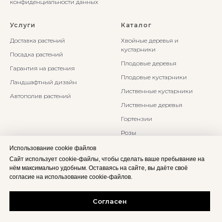
конфиденциальности данных
Услуги
Каталог
Доставка растений
Хвойные деревья и
кустарники
Посадка растений
Плодовые деревья
Гарантия на растения
Плодовые кустарники
Ландшафтный дизайн
Лиственные кустарники
Автополив растений
Лиственные деревья
Гортензии
Розы
Многолетники
Использование cookie файлов
Сайт использует cookie-файлы, чтобы сделать ваше пребывание на
Бонсаи и Ниваки
нём максимально удобным. Оставаясь на сайте, вы даёте своё
Злаки и травы
согласие на использование cookie-файлов.
Согласен