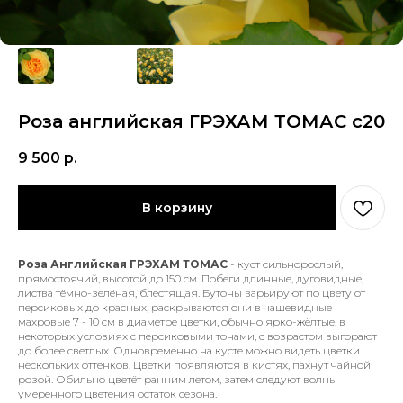
Роза английская ГРЭХАМ ТОМАС с20
9 500
р.
В корзину
Роза Английская ГРЭХАМ ТОМАС
- куст сильнорослый,
прямостоячий, высотой до 150 см. Побеги длинные, дуговидные,
листва тёмно-зелёная, блестящая. Бутоны варьируют по цвету от
персиковых до красных, раскрываются они в чашевидные
махровые 7 - 10 см в диаметре цветки, обычно ярко-жёлтые, в
некоторых условиях с персиковыми тонами, с возрастом выгорают
до более светлых. Одновременно на кусте можно видеть цветки
нескольких оттенков. Цветки появляются в кистях, пахнут чайной
розой. Обильно цветёт ранним летом, затем следуют волны
умеренного цветения остаток сезона.