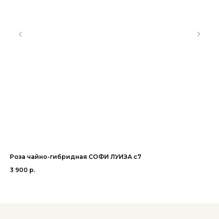
Роза чайно-гибридная СОФИ ЛУИЗА с7
Ро
3 900
р.
3 