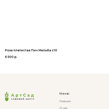
Роза плетистая Пич Мельба с10
Ро
6 500
р.
35
Меню
Главная
О нас