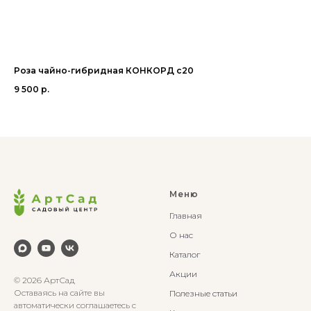
Роза чайно-гибридная КОНКОРД с20
Ро
9 500
р.
35
Меню
Главная
О нас
Каталог
Акции
© 2026 АртСад
Оставаясь на сайте вы
Полезные статьи
автоматически соглашаетесь с