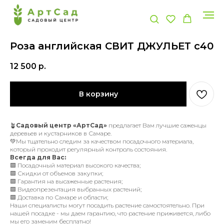
Роза английская СВИТ ДЖУЛЬЕТ с40
12 500
р.
В корзину
🪴
Садовый центр «АртСад»
предлагает Вам лучшие саженцы
деревьев и кустарников в Самаре.
💚Мы тщательно следим за качеством посадочного материала,
который проходит регулярный контроль состояния.
Всегда для Вас:
🟩 Посадочный материал высокого качества;
🟩 Скидки от объемов закупки;
🟩 Гарантия на высаженные растения;
🟩 Видеопрезентация выбранных растений;
🟩 Доставка по Самаре и области;
Наши специалисты могут посадить растение самостоятельно. При
нашей посадке - мы даем гарантию, что растение приживется, либо
мы его заменим бесплатно!