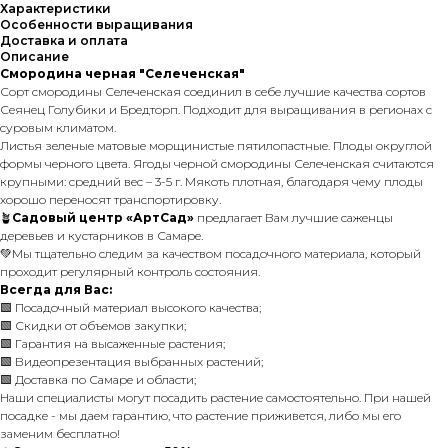
Характеристики
Особенности выращивания
Доставка и оплата
Описание
Смородина черная "Селеченская"
Сорт смородины Селеченская соединил в себе лучшие качества сортов
Сеянец Голубики и Бредторп. Подходит для выращивания в регионах с
суровым климатом.
Листья зеленые матовые морщинистые пятилопастные. Плоды округлой
формы черного цвета. Ягоды черной смородины Селеченская считаются
крупными: средний вес – 3-5 г. Мякоть плотная, благодаря чему плоды
хорошо переносят транспортировку.
🪴
Садовый центр «АртСад»
предлагает Вам лучшие саженцы
деревьев и кустарников в Самаре.
💚Мы тщательно следим за качеством посадочного материала, который
проходит регулярный контроль состояния.
Всегда для Вас:
🟩 Посадочный материал высокого качества;
🟩 Скидки от объемов закупки;
🟩 Гарантия на высаженные растения;
🟩 Видеопрезентация выбранных растений;
🟩 Доставка по Самаре и области;
Наши специалисты могут посадить растение самостоятельно. При нашей
посадке - мы даем гарантию, что растение приживется, либо мы его
заменим бесплатно!