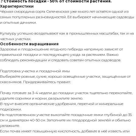
🚩
Стоимость посадки - 50% от стоимости растения.
Характеристики
Чёрная смородина сорта Селеченская уже много лет остаётся одной из
самых популярных разновидностей. Её выбирают начинающие садоводы
и опытные дачники.
Культуру успешно возделывают как в промышленных масштабах, так и на
частных участках.
Особенности выращивания
Здоровье и плодоношение ягодного гибрида напрямую зависят от
правильной посадки и последующего ухода за растением. Важно
соблюдать рекомендации и следовать советам опытных садоводов.
Подготовка участка и посадочной ямы
Выбирайте ровные, сухие, хорошо освещённые участки, защищённые от
сквозняков. Придерживайтесь правил:
Почву готовьте за 3-4 недели до посадки: участок тщательно перекопайте,
удалите сорняки и корни, разрыхлите землю.
В грунт внесите органические удобрения, перегной и минеральные
подкормки.
На подготовленном участке выкопайте посадочные ямки глубиной до 35
см и диаметром 40-50 см. Заполните их плодородной землёй и обильно
увлажните.
Если почва имеет повышенную кислотность, добавьте в неё известь или