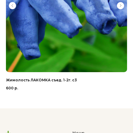
Жимолость ЛАКОМКА съед. 1-2г. с3
Ви
600
р.
1 1
Меню