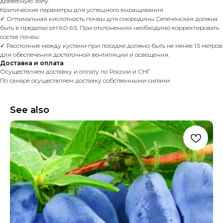
древесную золу.
Критические параметры для успешного выращивания
✓ Оптимальная кислотность почвы для смородины Селеченская должна
быть в пределах pH 6.0-6.5. При отклонениях необходимо корректировать
состав почвы.
✓ Расстояние между кустами при посадке должно быть не менее 1.5 метров
для обеспечения достаточной вентиляции и освещения.
Доставка и оплата
Осуществляем доставку и оплату по России и СНГ
По самаре осуществляем доставку собственными силами
See also