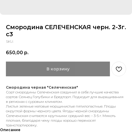
Смородина СЕЛЕЧЕНСКАЯ черн. 2-3г.
с3
SKU:
650,00
р.
В корзину
Смородина черная "Селеченская"
Сорт смородины Селеченская соединил в себе лучшие качества
сортов Сеянец Голубики и Бредторп. Подходит для выращивания
в регионах с суровым климатом.
Листья зеленые матовые морщинистые пятилопастные. Плоды
округлой формы черного цвета. Ягоды черной смородины
Селеченская считаются крупными: средний вес – 3-5 г. Мякоть
плотная, благодаря чему плоды хорошо переносят
транспортировку.
Описание