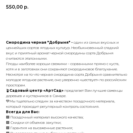
550,00
р.
В корзину
Смородина черная "Добрыня" -
один из самых вкусных и
ценнейших сортов ягодных культур. Необыкновенный сладкий
вкус и приятный аромат черной смородины сорта Добрыня
считаются эталонными.
Плоды наиболее хороши свежими – сорванными прямо с куста,
хотя и в заготовках они сохраняют смородиновое благоухание.
Несмотря на то что черная смородина сорта Добрыня сравнительно
молодое ягодное растение, оно уверенно «шествует» по российским
просторам.
🪴
Садовый центр «АртСад»
предлагает Вам лучшие саженцы
деревьев и кустарников в Самаре.
💚Мы тщательно следим за качеством посадочного материала,
который проходит регулярный контроль состояния.
Всегда для Вас:
🟩 Посадочный материал высокого качества;
🟩 Скидки от объемов закупки;
🟩 Гарантия на высаженные растения;