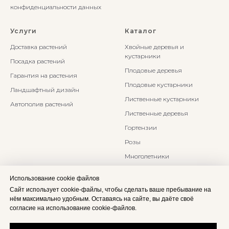
конфиденциальности данных
Услуги
Каталог
Доставка растений
Хвойные деревья и
кустарники
Посадка растений
Плодовые деревья
Гарантия на растения
Плодовые кустарники
Ландшафтный дизайн
Лиственные кустарники
Автополив растений
Лиственные деревья
Гортензии
Розы
Многолетники
Бонсаи и Ниваки
Использование cookie файлов
Злаки и травы
Сайт использует cookie-файлы, чтобы сделать ваше пребывание на
нём максимально удобным. Оставаясь на сайте, вы даёте своё
согласие на использование cookie-файлов.