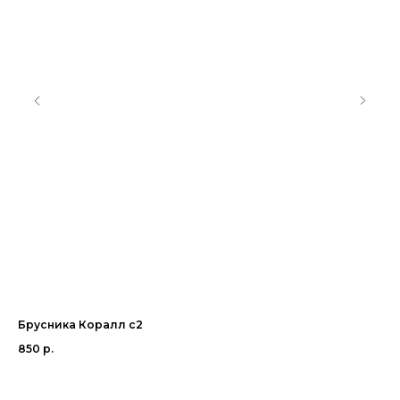
Брусника Коралл с2
См
850
р.
65