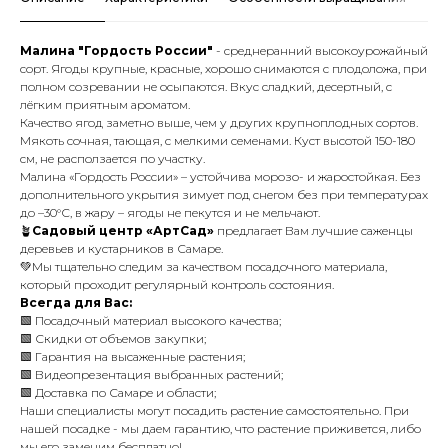
Малина "Гордость России"
- среднеранний высокоурожайный
сорт. Ягоды крупные, красные, хорошо снимаются с плодоложа, при
полном созревании не осыпаются. Вкус сладкий, десертный, с
лёгким приятным ароматом.
Качество ягод заметно выше, чем у других крупноплодных сортов.
Мякоть сочная, тающая, с мелкими семенами. Куст высотой 150-180
см, не расползается по участку.
Малина «Гордость России» – устойчива морозо- и жаростойкая. Без
дополнительного укрытия зимует под снегом без при температурах
до –30°С, в жару – ягоды не пекутся и не мельчают.
🪴
Садовый центр «АртСад»
предлагает Вам лучшие саженцы
деревьев и кустарников в Самаре.
💚Мы тщательно следим за качеством посадочного материала,
который проходит регулярный контроль состояния.
Всегда для Вас:
🟩 Посадочный материал высокого качества;
🟩 Скидки от объемов закупки;
🟩 Гарантия на высаженные растения;
🟩 Видеопрезентация выбранных растений;
🟩 Доставка по Самаре и области;
Наши специалисты могут посадить растение самостоятельно. При
нашей посадке - мы даем гарантию, что растение приживется, либо
мы его заменим бесплатно!