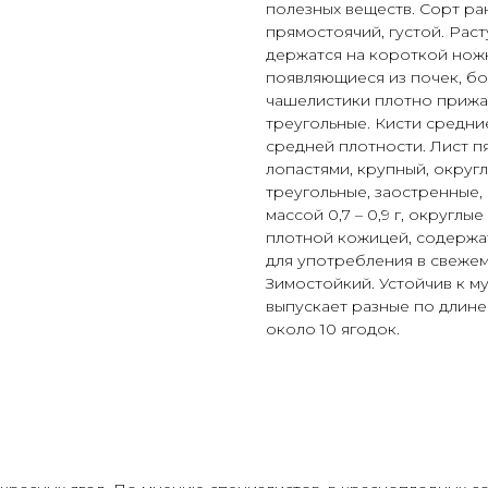
полезных веществ. Сорт ра
прямостоячий, густой. Рас
держатся на короткой ножк
появляющиеся из почек, бо
чашелистики плотно прижат
треугольные. Кисти средние
средней плотности. Лист п
лопастями, крупный, округ
треугольные, заостренные,
массой 0,7 – 0,9 г, округл
плотной кожицей, содержат
для употребления в свежем
Зимостойкий. Устойчив к м
выпускает разные по длине
около 10 ягодок.