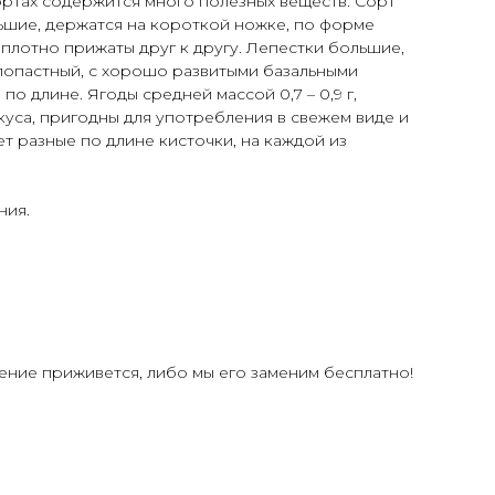
ортах содержится много полезных веществ. Сорт
льшие, держатся на короткой ножке, по форме
плотно прижаты друг к другу. Лепестки большие,
тилопастный, с хорошо развитыми базальными
о длине. Ягоды средней массой 0,7 – 0,9 г,
куса, пригодны для употребления в свежем виде и
т разные по длине кисточки, на каждой из
ния.
ение приживется, либо мы его заменим бесплатно!