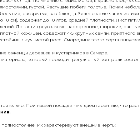
красных ягод. По мнению специалистов, в красноплодных с
рямостоячий, густой. Растущие побеги толстые. Почки небо
большие, раскрытые, как блюдца. Зеленоватые чашелистики 
о 10 см), содержат до 10 ягод, средней плотности. Лист пя
леный. Лопасти треугольные, заостренные, широкие, равные п
плотной кожицей, содержат 4-5 крупных семян, приятного в
стойчив к мучнистой росе. Смородина этого сорта выпускае
ие саженцы деревьев и кустарников в Самаре.
 материала, который проходит регулярный контроль состоя
оятельно. При нашей посадке - мы даем гарантию, что раст
ния.
и прямостоячие. Их характеризуют внешние черты: