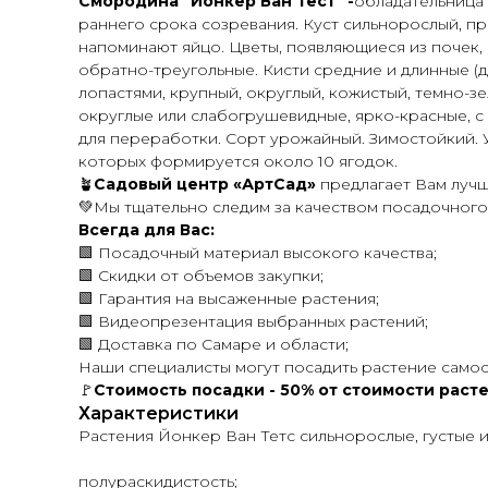
Смородина "Йонкер Ван Тест" -
обладательница 
раннего срока созревания. Куст сильнорослый, п
напоминают яйцо. Цветы, появляющиеся из почек, 
обратно-треугольные. Кисти средние и длинные (д
лопастями, крупный, округлый, кожистый, темно-зе
округлые или слабогрушевидные, ярко-красные, с 
для переработки. Сорт урожайный. Зимостойкий. У
которых формируется около 10 ягодок.
🪴
Садовый центр «АртСад»
предлагает Вам лучш
💚Мы тщательно следим за качеством посадочного
Всегда для Вас:
🟩 Посадочный материал высокого качества;
🟩 Скидки от объемов закупки;
🟩 Гарантия на высаженные растения;
🟩 Видеопрезентация выбранных растений;
🟩 Доставка по Самаре и области;
Наши специалисты могут посадить растение самост
🚩
Стоимость посадки - 50% от стоимости расте
Характеристики
Растения Йонкер Ван Тетс сильнорослые, густые 
полураскидистость;