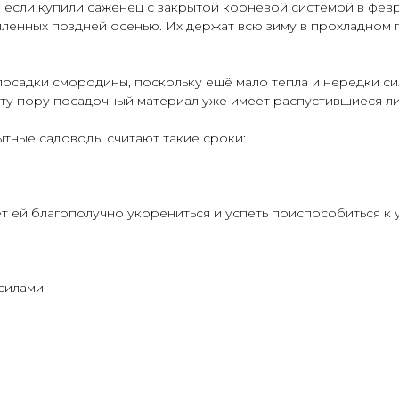
 если купили саженец с закрытой корневой системой в февр
ленных поздней осенью. Их держат всю зиму в прохладном п
посадки смородины, поскольку ещё мало тепла и нередки с
эту пору посадочный материал уже имеет распустившиеся ли
тные садоводы считают такие сроки:
т ей благополучно укорениться и успеть приспособиться к
силами