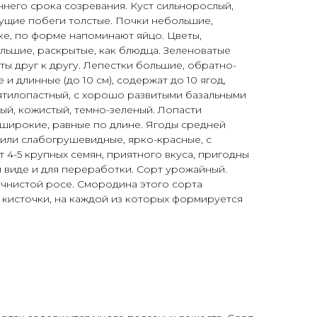
ннего срока созревания. Куст сильнорослый,
тущие побеги толстые. Почки небольшие,
е, по форме напоминают яйцо. Цветы,
льшие, раскрытые, как блюдца. Зеленоватые
ы друг к другу. Лепестки большие, обратно-
 и длинные (до 10 см), содержат до 10 ягод,
ятилопастный, с хорошо развитыми базальными
лый, кожистый, темно-зеленый. Лопасти
 широкие, равные по длине. Ягоды средней
ые или слабогрушевидные, ярко-красные, с
 4-5 крупных семян, приятного вкуса, пригодны
 виде и для переработки. Сорт урожайный.
учнистой росе. Смородина этого сорта
 кисточки, на каждой из которых формируется