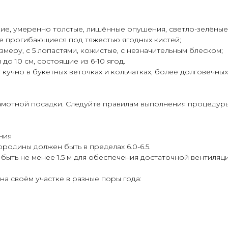
кие, умеренно толстые, лишённые опушения, светло-зелёные
не прогибающиеся под тяжестью ягодных кистей;
змеру, с 5 лопастями, кожистые, с незначительным блеском;
до 10 см, состоящие из 6-10 ягод.
 кучно в букетных веточках и кольчатках, более долговечны
амотной посадки. Следуйте правилам выполнения процедуры
ния
одины должен быть в пределах 6.0-6.5.
быть не менее 1.5 м для обеспечения достаточной вентиляц
а своём участке в разные поры года: