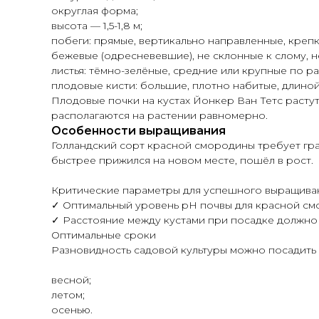
округлая форма;
высота — 1,5-1,8 м;
побеги: прямые, вертикально направленные, креп
бежевые (одресневевшие), не склонные к слому, 
листья: тёмно-зелёные, средние или крупные по ра
плодовые кисти: большие, плотно набитые, длиной 
Плодовые почки на кустах Йонкер Ван Тетс растут
располагаются на растении равномерно.
Особенности выращивания
Голландский сорт красной смородины требует гр
быстрее прижился на новом месте, пошёл в рост.
Критические параметры для успешного выращива
✓ Оптимальный уровень pH почвы для красной смор
✓ Расстояние между кустами при посадке должно 
Оптимальные сроки
Разновидность садовой культуры можно посадить н
весной;
летом;
осенью.