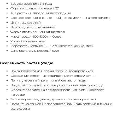
Возраст растения: 2–3 года
Форма поставки: контейнер С7
Тип растения: плодовый, листопадный
Срок созревания: очень ранний (конец июля — начало августа)
Цвет ягод: розовый
Вкус: сладкий, гармоничный
Форма ягод: удлинённая, крупная
Масса грозди: 600–1000 г и более
Урожайность: высокая
Морозостойкость: до −21…−23°C (желательно укрытие)
Сила роста: сильнорослый сорт
Особенности роста и ухода:
Почва: плодородная, лёгкая, хорошо дренированная
Освещение: солнечные, защищённые от ветра участки
Полив: умеренный, регулярный без застоя воды
Подкормка: 2–3 раза за сезон удобрениями для винограда
Обрезка: обязательна для формирования куста и контроля
нагрузки
Зимовка: рекомендуется укрытие в холодных регионах
Посадка: контейнер С7 позволяет высаживать растение в течение
всего сезона