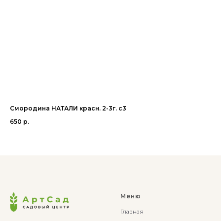
Смородина НАТАЛИ красн. 2-3г. с3
Ир
650
р.
1 4
Меню
Главная