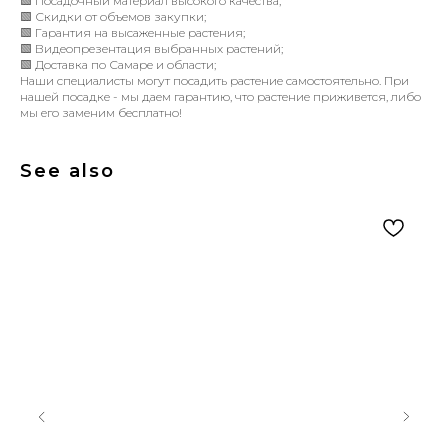
🟩 Посадочный материал высокого качества;
🟩 Скидки от объемов закупки;
🟩 Гарантия на высаженные растения;
🟩 Видеопрезентация выбранных растений;
🟩 Доставка по Самаре и области;
Наши специалисты могут посадить растение самостоятельно. При
нашей посадке - мы даем гарантию, что растение приживется, либо
мы его заменим бесплатно!
See also