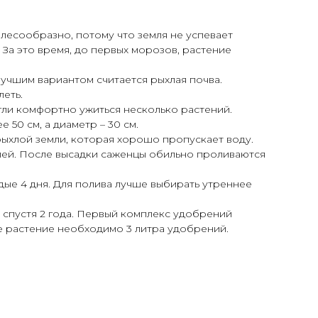
лесообразно, потому что земля не успевает
 За это время, до первых морозов, растение
Лучшим вариантом считается рыхлая почва.
леть.
гли комфортно ужиться несколько растений.
 50 см, а диаметр – 30 см.
 рыхлой земли, которая хорошо пропускает воду.
лей. После высадки саженцы обильно проливаются
дые 4 дня. Для полива лучше выбирать утреннее
 спустя 2 года. Первый комплекс удобрений
лое растение необходимо 3 литра удобрений.