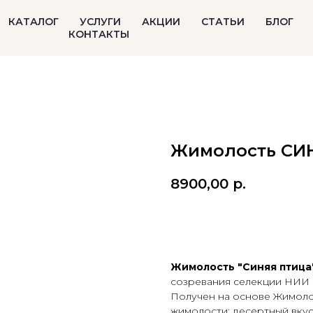
КАТАЛОГ
УСЛУГИ
АКЦИИ
СТАТЬИ
БЛОГ
КОНТАКТЫ
Жимолость СИН
8900,00
р.
В корзину
Жимолость "Синяя птица
созревания селекции НИИ 
Получен на основе Жимолос
жимолости: десертный вкус