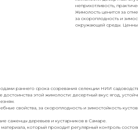
неприхотливость, практиче
Жимолость ценится за отме
за скороплодность и зимос
окружающей среды. Ценны
лодами раннего срока созревания селекции НИИ садоводст
 достоинства этой жимолости: десертный вкус ягод, устойч
езням.
чебные свойства, за скороплодность и зимостойкость кусто
ие саженцы деревьев и кустарников в Самаре.
 материала, который проходит регулярный контроль состоя