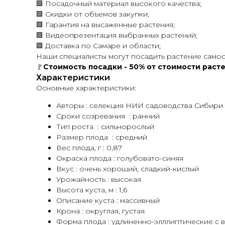
🟩 Посадочный материал высокого качества;
🟩 Скидки от объемов закупки;
🟩 Гарантия на высаженные растения;
🟩 Видеопрезентация выбранных растений;
🟩 Доставка по Самаре и области;
Наши специалисты могут посадить растение самост
🚩
Стоимость посадки - 50% от стоимости расте
Характеристики
Основные характеристики:
Авторы : селекция НИИ садоводства Сибири
Сроки созревания : ранний
Тип роста : сильнорослый
Размер плода : средний
Вес плода, г : 0,87
Окраска плода : голубовато-синяя
Вкус : очень хороший, сладкий-кислый
Урожайность : высокая
Высота куста, м : 1,6
Описание куста : массивный
Крона : округлая, густая
Форма плода : удлиненно-элллиптические с 