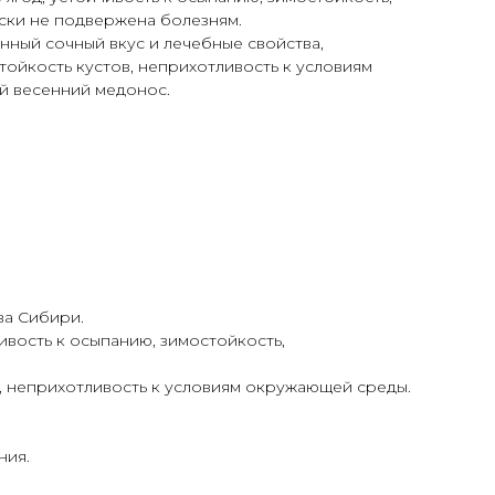
ски не подвержена болезням.
нный сочный вкус и лечебные свойства,
тойкость кустов, неприхотливость к условиям
й весенний медонос.
ва Сибири.
ивость к осыпанию, зимостойкость,
в, неприхотливость к условиям окружающей среды.
ния.