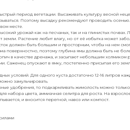
ыстрый период вегетации. Высаживать культуру весной неце
язываться. Поэтому высадку рекомендуют проводить осенью.
овом месте.
ысокий урожай как на песчаных, так и на глинистых почвах. 
 земли. Растение любит влагу, но от её избытка может забо
сток должен быть большим и просторным, чтобы на нем смо
ма поверхностно, поэтому глубина ямы должна быть не более
кирпич в качестве дренажа, и засыпают небольшим холмиком
и. Саженец опускают в ямку, постепенно присыпая его зем
ных условий. Для одного куста достаточно 12-16 литров каж
можно замульчировать.
жные удобрения, то подкармливать жимолость можно только
т для набора цвета, аммиачная селитра для роста. На взрос
пывается, и вносится перегной, навоз или компост.
силами