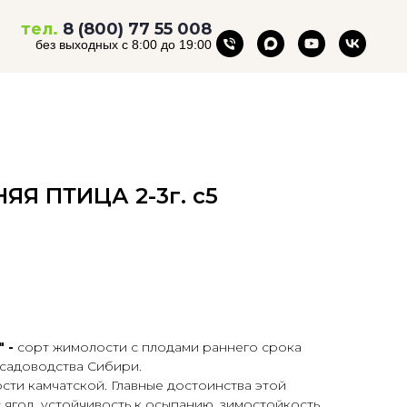
тел.
8 (800) 77 55 008
без выходных с 8:00 до 19:00
ЯЯ ПТИЦА 2-3г. с5
" -
сорт жимолости с плодами раннего срока
садоводства Сибири.
ти камчатской. Главные достоинства этой
 ягод, устойчивость к осыпанию, зимостойкость,