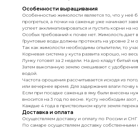
Особенности выращивания
Особенностью жимолости является то, что у неё б
прогреться, а почки на саженце уже начинают зав
успеет акклиматизироваться и пустить корни на н
Особых требований к почве нет. Жимолость дает в
Грунтовые воды должны протекать на уровне 2 м от
Так как жимолости необходимы опылители, то уча
Корневая система у куста развита хорошо, но весь
Лунку готовят за 2 недели. На дно кладут битый 
Затем выкопанную землю смешивают с удобрениям
водой.
Частота орошения рассчитывается исходя из погод
или вечернее время. Для задержания влаги почву 
Если при посадке саженца в яму были внесены ну
вносится на 3 год по весне. Кусту необходим азо
Каждые 4 года в приствольном круге земля перека
Доставка и оплата
Осуществляем доставку и оплату по России и СНГ
По самаре осуществляем доставку собственными 