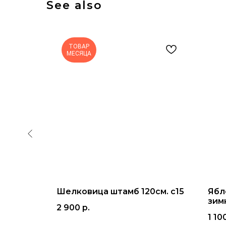
See also
ТОВАР
МЕСЯЦА
Шелковица штамб 120см. с15
Ябл
зим
2 900
р.
4г. с5
крас
1 10