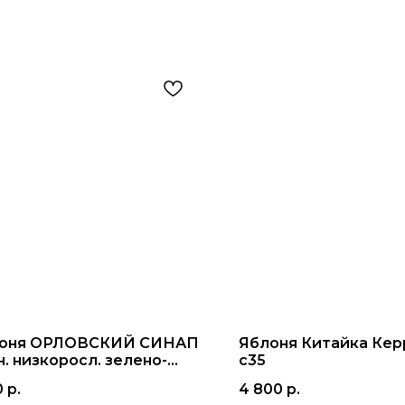
оня ОРЛОВСКИЙ СИНАП
Яблоня Китайка Керр
н. низкоросл. зелено-
с35
н. 3-4г. с5
0
р.
4 800
р.