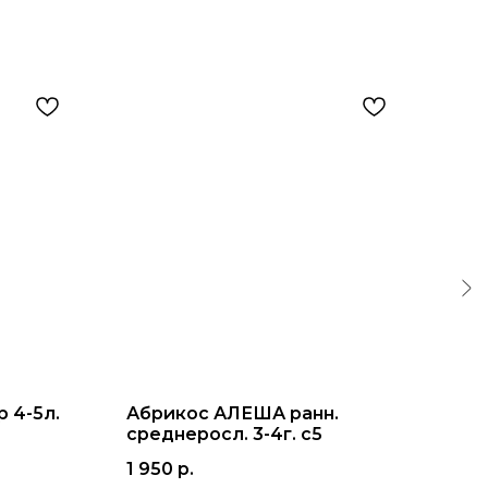
 4-5л.
Абрикос АЛЕША ранн.
Ви
среднеросл. 3-4г. с5
ран
1 950
р.
1 8