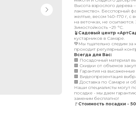
мякоти и сладкого десертно
Высота взрослого дерева –
лакомство». Бесспорный фа
желтые, весом 140–170 г, 
на веточках, не осыпаются.
Зимостойкость −29 °С.
🪴
Садовый центр «АртСа
кустарников в Самаре.
💚Мы тщательно следим за 
проходит регулярный конт
Всегда для Вас:
🟩 Посадочный материал вы
🟩 Скидки от объемов закуп
🟩 Гарантия на высаженные
🟩 Видеопрезентация выбр
🟩 Доставка по Самаре и об
Наши специалисты могут п
посадке - мы даем гарантию
заменим бесплатно!
🚩
Стоимость посадки - 50