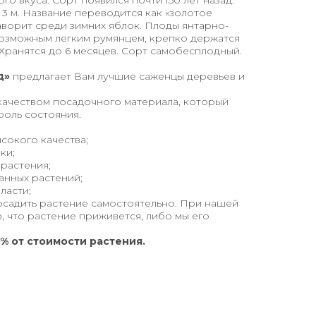
го вкуса. Сорт появился почти 150 лет назад.
 3 м. Название переводится как «золотое
ворит среди зимних яблок. Плоды янтарно-
с возможным легким румянцем, крепко держатся
 Хранятся до 6 месяцев. Сорт самобесплодный.
д»
предлагает Вам лучшие саженцы деревьев и
качеством посадочного материала, который
роль состояния.
сокого качества;
ки;
 растения;
анных растений;
ласти;
осадить растение самостоятельно. При нашей
, что растение приживется, либо мы его
% от стоимости растения.