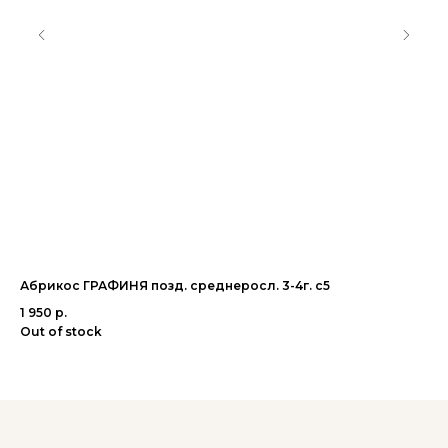
Абрикос ГРАФИНЯ позд. среднеросл. 3-4г. с5
Яб
5г.
1 950
р.
3 
Out of stock