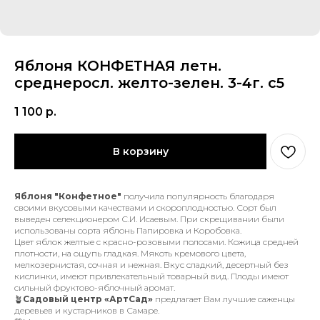
Яблоня КОНФЕТНАЯ летн.
среднеросл. желто-зелен. 3-4г. с5
1 100
р.
В корзину
Яблоня "Конфетное"
получила популярность благодаря
своими вкусовыми качествами и скороплодностью. Сорт был
выведен селекционером С.И. Исаевым. При скрещивании были
использованы сорта яблонь Папировка и Коробовка.
Цвет яблок желтые с красно-розовыми полосами. Кожица средней
плотности, на ощупь гладкая. Мякоть кремового цвета,
мелкозернистая, сочная и нежная. Вкус сладкий, десертный без
кислинки, имеют привлекательный товарный вид. Плоды имеют
сильный фруктово-яблочный аромат.
🪴
Садовый центр «АртСад»
предлагает Вам лучшие саженцы
деревьев и кустарников в Самаре.