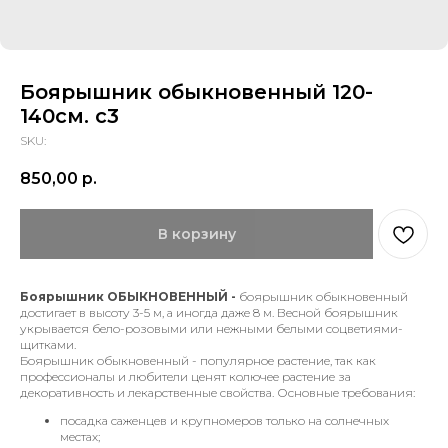
Боярышник обыкновенный 120-
140см. с3
SKU:
850,00
р.
В корзину
Боярышник ОБЫКНОВЕННЫЙ -
боярышник обыкновенный
достигает в высоту 3-5 м, а иногда даже 8 м. Весной боярышник
укрывается бело-розовыми или нежными белыми соцветиями-
щитками.
Боярышник обыкновенный - популярное растение, так как
профессионалы и любители ценят колючее растение за
декоративность и лекарственные свойства. Основные требования:
посадка саженцев и крупномеров только на солнечных
местах;