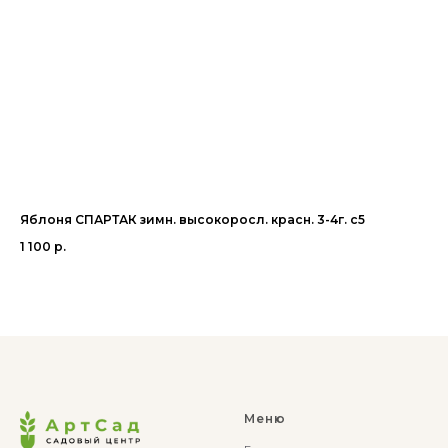
Яблоня СПАРТАК зимн. высокоросл. красн. 3-4г. с5
Ви
1 100
р.
1 
Ou
Меню