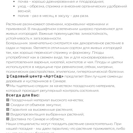
почва – хорошо дренированная и плодородная;
уход – обрезка, стрижка и внесение органических удобрений
весной;
полив – раз в месяц, в засуху – два раза.
Растение размножают семенами, корневыми черенками и
прививкой. В ландшафтном озеленении широко применяют для
живых изгородей. Важные преимущества: зимостойкость,
устойчивость к загазованности.
Боярышник замечательно смотрится как декоративное растение в
садах и парках. Является отличным сортом для живых изгородей
так, как хорошо переносит стрижку и формовку. Плоды
употребляют как в свежем виде, так и для консервирования,
приготовления варенья, киселей, компотов и чая. Плоды и цветки
используются в медицине при ревматизме, отёках, мигрени,
психических расстройствах, эпилепсии, гипертонической болезни.
🪴
Садовый центр «АртСад»
предлагает Вам лучшие саженцы
деревьев и кустарников в Самаре.
💚Мы тщательно следим за качеством посадочного материала,
который проходит регулярный контроль состояния.
Всегда для Вас:
🟩 Посадочный материал высокого качества;
🟩 Скидки от объемов закупки;
🟩 Гарантия на высаженные растения;
🟩 Видеопрезентация выбранных растений;
🟩 Доставка по Самаре и области;
Наши специалисты могут посадить растение самостоятельно. При
нашей посадке - мы даем гарантию, что растение приживется, либо