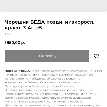
Черешня ВЕДА поздн. низкоросл.
красн. 3-4г. с5
SKU:
1850,00
р.
В корзину
Черешня ВЕДА –
среднерослый сорт позднего созревания. Имеет
круглую и раскидистую крону. Крупные листья насыщенного
зеленого оттенка и яйцевидной формы с заостренным
концом. Цветки белые, собранные в тройные соцветия.
Высота у дерева небольшая, достигает 2,5 метров.
В период плодоношения сорт формирует средние плоды, вес
которых достигает 5,1 г. Вкус ягод сладкий десертный и приятный
аромат, в составе плодов присутствуют сухие вещества, сахар и
кислоты. Показатели урожайности у черешни высокие.
Цвести черешня начинает поздно, примерно во вторую декаду мая.