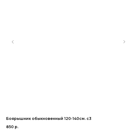
Боярышник обыкновенный 120-140см. с3
Яб
850
р.
1 1