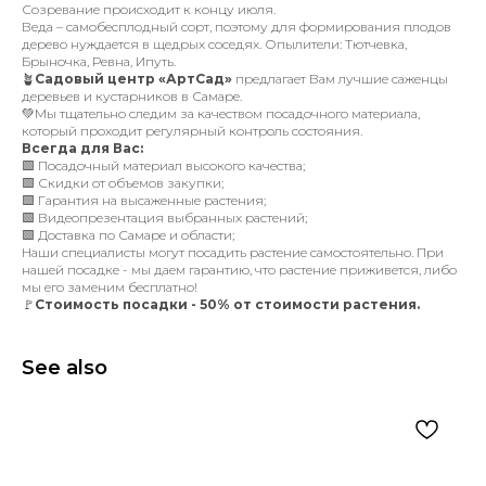
Созревание происходит к концу июля.
Веда – самобесплодный сорт, поэтому для формирования плодов
дерево нуждается в щедрых соседях. Опылители: Тютчевка,
Брыночка, Ревна, Ипуть.
🪴
Садовый центр «АртСад»
предлагает Вам лучшие саженцы
деревьев и кустарников в Самаре.
💚Мы тщательно следим за качеством посадочного материала,
который проходит регулярный контроль состояния.
Всегда для Вас:
🟩 Посадочный материал высокого качества;
🟩 Скидки от объемов закупки;
🟩 Гарантия на высаженные растения;
🟩 Видеопрезентация выбранных растений;
🟩 Доставка по Самаре и области;
Наши специалисты могут посадить растение самостоятельно. При
нашей посадке - мы даем гарантию, что растение приживется, либо
мы его заменим бесплатно!
🚩
Стоимость посадки - 50% от стоимости растения.
See also