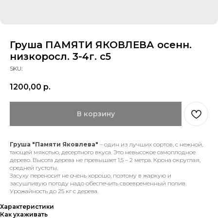
Груша ПАМЯТИ ЯКОВЛЕВА осенн.
низкоросл. 3-4г. с5
SKU:
1200,00
р.
В корзину
Груша "Памяти Яковлева"
– один из лучших сортов, с нежной,
тающей мякотью, десертного вкуса. Это невысокое самоплодное
дерево. Высота дерева не превышает 1,5 – 2 метра. Крона округлая,
средней густоты.
Засуху переносит не очень хорошо, поэтому в жаркую и
засушливую погоду надо обеспечить своевременный полив.
Урожайность до 25 кг с дерева.
Характеристики
Как ухаживать