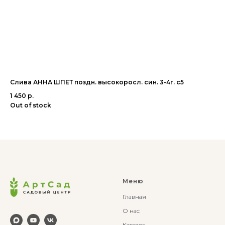
Слива АННА ШПЕТ поздн. высокоросл. син. 3-4г. с5
Пе
1 450
р.
1 4
Out of stock
Ou
Меню
Главная
О нас
Каталог