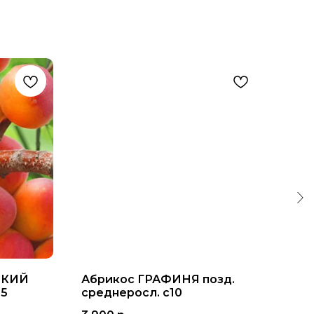
ЕКИЙ
Абрикос ГРАФИНЯ позд.
Ябл
25
среднеросл. с10
пол