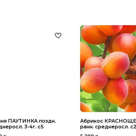
ня ПАУТИНКА поздн.
Абрикос КРАСНОЩ
неросл. 3-4г. с5
ранн. среднеросл. с