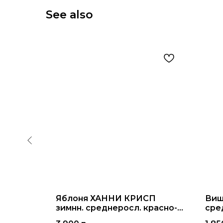
See also
лодный
Яблоня ХАННИ КРИСП
Виш
зимнн. среднеросл. красно-
сред
зелен. 4-5г. с15