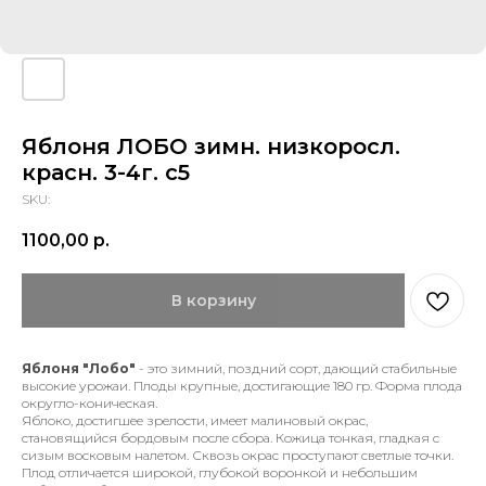
Яблоня ЛОБО зимн. низкоросл.
красн. 3-4г. с5
SKU:
1100,00
р.
В корзину
Яблоня "Лобо"
- это зимний, поздний сорт, дающий стабильные
высокие урожаи. Плоды крупные, достигающие 180 гр. Форма плода
округло-коническая.
Яблоко, достигшее зрелости, имеет малиновый окрас,
становящийся бордовым после сбора. Кожица тонкая, гладкая с
сизым восковым налетом. Сквозь окрас проступают светлые точки.
Плод отличается широкой, глубокой воронкой и небольшим