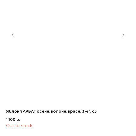
Яблоня АРБАТ осенн. колонн. красн. 3-4г. с5
Яб
6г.
1 100
р.
3 
Out of stock