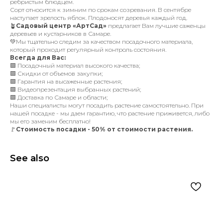
ребристым блюдцем.
Сорт относится к зимним по срокам созревания. В сентябре
наступает зрелость яблок. Плодоносят деревья каждый год.
🪴
Садовый центр «АртСад»
предлагает Вам лучшие саженцы
деревьев и кустарников в Самаре.
💚Мы тщательно следим за качеством посадочного материала,
который проходит регулярный контроль состояния.
Всегда для Вас:
🟩 Посадочный материал высокого качества;
🟩 Скидки от объемов закупки;
🟩 Гарантия на высаженные растения;
🟩 Видеопрезентация выбранных растений;
🟩 Доставка по Самаре и области;
Наши специалисты могут посадить растение самостоятельно. При
нашей посадке - мы даем гарантию, что растение приживется, либо
мы его заменим бесплатно!
🚩
Стоимость посадки - 50% от стоимости растения.
See also