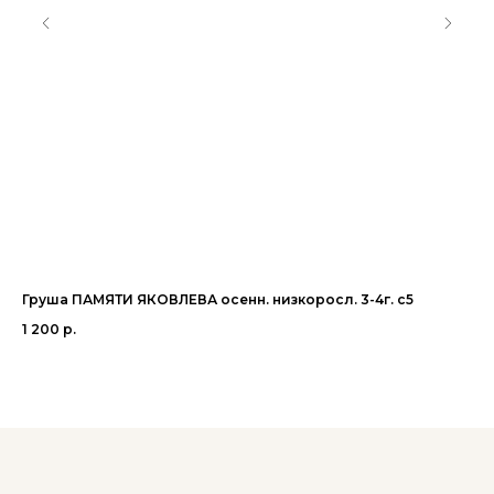
Груша ПАМЯТИ ЯКОВЛЕВА осенн. низкоросл. 3-4г. с5
Яб
1 200
р.
3 