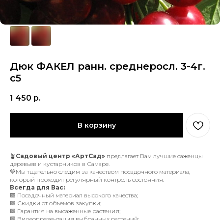
Дюк ФАКЕЛ ранн. среднеросл. 3-4г.
с5
1 450
р.
В корзину
🪴
Садовый центр «АртСад»
предлагает Вам лучшие саженцы
деревьев и кустарников в Самаре.
💚Мы тщательно следим за качеством посадочного материала,
который проходит регулярный контроль состояния.
Всегда для Вас:
🟩 Посадочный материал высокого качества;
🟩 Скидки от объемов закупки;
🟩 Гарантия на высаженные растения;
🟩 Видеопрезентация выбранных растений;