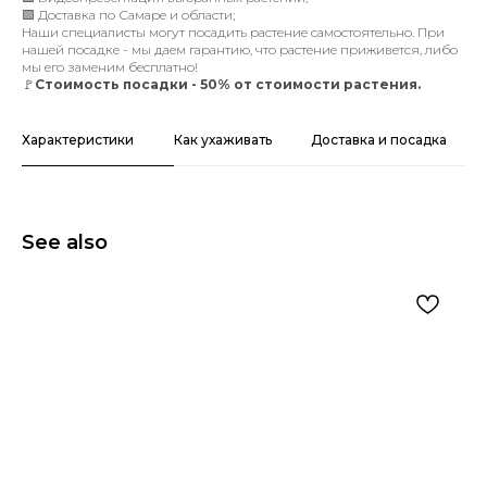
🟩 Доставка по Самаре и области;
Наши специалисты могут посадить растение самостоятельно. При
нашей посадке - мы даем гарантию, что растение приживется, либо
мы его заменим бесплатно!
🚩
Стоимость посадки - 50% от стоимости растения.
Характеристики
Как ухаживать
Доставка и посадка
See also