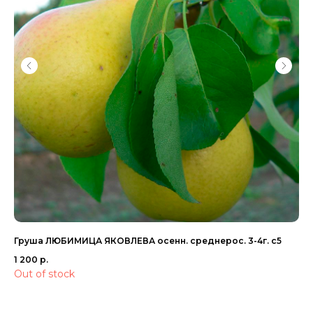
Груша ЛЮБИМИЦА ЯКОВЛЕВА осенн. среднерос. 3-4г. с5
Сл
1 200
р.
1 4
Out of stock
Ou