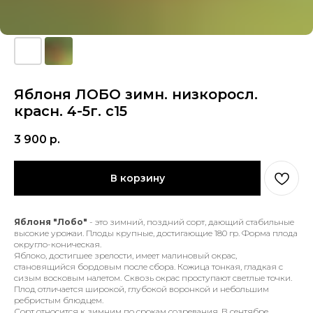
Яблоня ЛОБО зимн. низкоросл.
красн. 4-5г. с15
3 900
р.
В корзину
Яблоня "Лобо"
- это зимний, поздний сорт, дающий стабильные
высокие урожаи. Плоды крупные, достигающие 180 гр. Форма плода
округло-коническая.
Яблоко, достигшее зрелости, имеет малиновый окрас,
становящийся бордовым после сбора. Кожица тонкая, гладкая с
сизым восковым налетом. Сквозь окрас проступают светлые точки.
Плод отличается широкой, глубокой воронкой и небольшим
ребристым блюдцем.
Сорт относится к зимним по срокам созревания. В сентябре