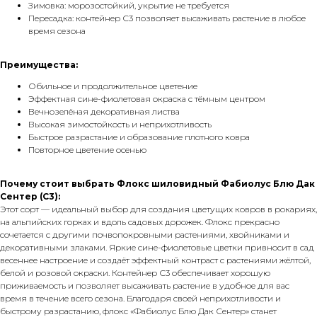
Зимовка: морозостойкий, укрытие не требуется
Пересадка: контейнер С3 позволяет высаживать растение в любое
время сезона
Преимущества:
Обильное и продолжительное цветение
Эффектная сине-фиолетовая окраска с тёмным центром
Вечнозелёная декоративная листва
Высокая зимостойкость и неприхотливость
Быстрое разрастание и образование плотного ковра
Повторное цветение осенью
Почему стоит выбрать Флокс шиловидный Фабиолус Блю Дак
Сентер (С3):
Этот сорт — идеальный выбор для создания цветущих ковров в рокариях,
на альпийских горках и вдоль садовых дорожек. Флокс прекрасно
сочетается с другими почвопокровными растениями, хвойниками и
декоративными злаками. Яркие сине-фиолетовые цветки привносит в сад
весеннее настроение и создаёт эффектный контраст с растениями жёлтой,
белой и розовой окраски. Контейнер С3 обеспечивает хорошую
приживаемость и позволяет высаживать растение в удобное для вас
время в течение всего сезона. Благодаря своей неприхотливости и
быстрому разрастанию, флокс «Фабиолус Блю Дак Сентер» станет