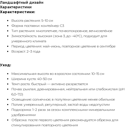
Ландшафтный дизайн
Характеристики
Характеристики:
Высота растения: 5–10 см
Форма поставки: контейнер С3
Тип растения: многолетнее, почвопокровное, вечнозелёное
Зимостойкость: высокая (зона 3, до –40°C), подходит для
умеренного климата
Период цветения: май–июнь, повторное цветение в сентябре
Возраст: 2–3 года
Уход:
Максимальная высота во взрослом состоянии: 10–15 см
Ширина куста: 40–50 см
Темп роста: быстрый — активно разрастается
Почва: рыхлая, дренированная, нейтральная или слабокислая (pH
6,0–7,0)
Освещение: солнечное; в полутени цветение менее обильное
Полив: умеренный, регулярный; застой воды недопустим
Подкормка: 1–2 раза за сезон комплексными минеральными
удобрениями
Обрезка: после первого цветения рекомендуется обрезка для
стимулирования повторного цветения