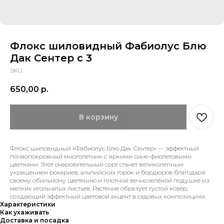
Флокс шиловидный Фабиолус Блю
Дак Сентер с 3
SKU:
650,00
р.
В корзину
Флокс шиловидный «Фабиолус Блю Дак Сентер» — эффектный
почвопокровный многолетник с яркими сине-фиолетовыми
цветками. Этот очаровательный сорт станет великолепным
украшением рокариев, альпийских горок и бордюров благодаря
своему обильному цветению и плотной вечнозелёной подушке из
мелких игольчатых листьев. Растение образует густой ковёр,
создающий эффектный цветовой акцент в садовых композициях.
Характеристики
Как ухаживать
Доставка и посадка