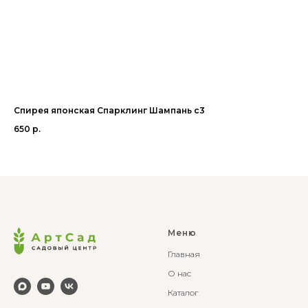
Спирея японская Спарклинг Шампань с3
Жа
650
р.
65
Меню
Главная
О нас
Каталог