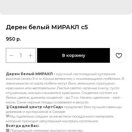
Дерен белый МИРАКЛ с5
950
р.
В корзину
Дерен белый МИРАКЛ -
крупный листопадный кустарник
высотой около 3-4 м. Крона ветвистая, с поникающими побегами. В
зависимости от сорта побеги могут быть зелеными, пурпурно-
красными или желтоватыми. Листья светло-зеленые снизу, густо
опушенные, осенью становятся красными. Соцветия состоят из
белых цветов, диаметр соцветий - до 7 см. Начало цветения - май -
июнь. Сине-черные плоды созревают в августе.
🪴
Садовый центр «АртСад»
предлагает Вам лучшие саженцы
деревьев и кустарников в Самаре.
💚Мы тщательно следим за качеством посадочного материала,
который проходит регулярный контроль состояния.
Всегда для Вас:
🟩 Посадочный материал высокого качества;