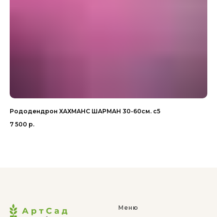
Рододендрон ХАХМАНС ШАРМАН 30-60см. с5
Ив
7 500
р.
1 
Меню