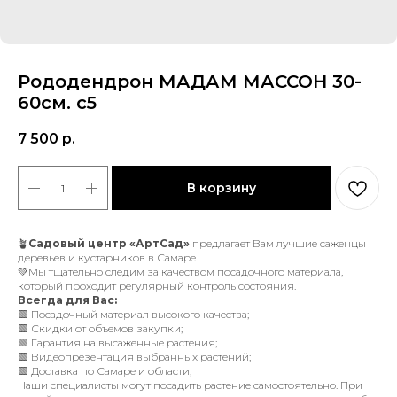
Рододендрон МАДАМ МАССОН 30-
60см. с5
7 500
р.
В корзину
🪴
Садовый центр «АртСад»
предлагает Вам лучшие саженцы
деревьев и кустарников в Самаре.
💚Мы тщательно следим за качеством посадочного материала,
который проходит регулярный контроль состояния.
Всегда для Вас:
🟩 Посадочный материал высокого качества;
🟩 Скидки от объемов закупки;
🟩 Гарантия на высаженные растения;
🟩 Видеопрезентация выбранных растений;
🟩 Доставка по Самаре и области;
Наши специалисты могут посадить растение самостоятельно. При