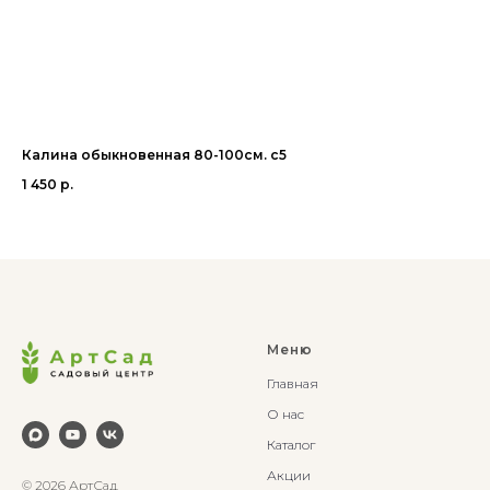
Калина обыкновенная 80-100см. с5
Бу
1 450
р.
2 
Меню
Главная
О нас
Каталог
Акции
© 2026 АртСад