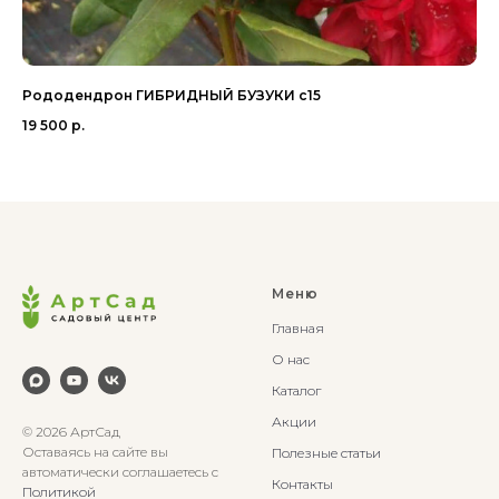
Рододендрон ГИБРИДНЫЙ БУЗУКИ с15
Бе
19 500
р.
12
Меню
Главная
О нас
Каталог
Акции
© 2026 АртСад
Оставаясь на сайте вы
Полезные статьи
автоматически соглашаетесь с
Контакты
Политикой