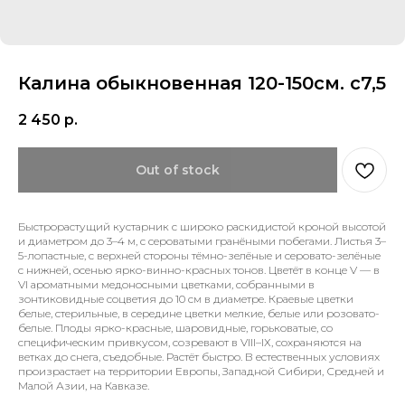
Калина обыкновенная 120-150см. с7,5
2 450
р.
Out of stock
Быстрорастущий кустарник с широко раскидистой кроной высотой
и диаметром до 3–4 м, с сероватыми гранёными побегами. Листья 3–
5-лопастные, с верхней стороны тёмно-зелёные и серовато-зелёные
с нижней, осенью ярко-винно-красных тонов. Цветёт в конце V — в
VІ ароматными медоносными цветками, собранными в
зонтиковидные соцветия до 10 см в диаметре. Краевые цветки
белые, стерильные, в середине цветки мелкие, белые или розовато-
белые. Плоды ярко-красные, шаровидные, горьковатые, со
специфическим привкусом, созревают в VІІІ–ІХ, сохраняются на
ветках до снега, съедобные. Растёт быстро. В естественных условиях
произрастает на территории Европы, Западной Сибири, Средней и
Малой Азии, на Кавказе.