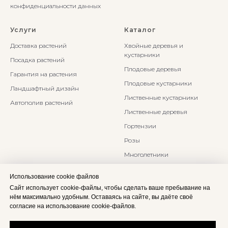
конфиденциальности данных
Услуги
Каталог
Доставка растений
Хвойные деревья и
кустарники
Посадка растений
Плодовые деревья
Гарантия на растения
Плодовые кустарники
Ландшафтный дизайн
Лиственные кустарники
Автополив растений
Лиственные деревья
Гортензии
Розы
Многолетники
Бонсаи и Ниваки
Использование cookie файлов
Злаки и травы
Сайт использует cookie-файлы, чтобы сделать ваше пребывание на
нём максимально удобным. Оставаясь на сайте, вы даёте своё
согласие на использование cookie-файлов.