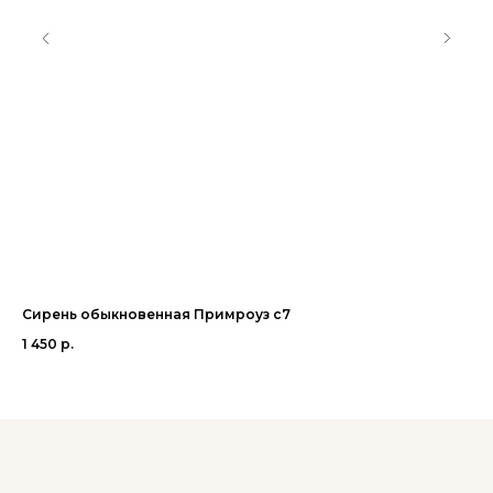
Сирень обыкновенная Примроуз с7
Жа
1 450
р.
55