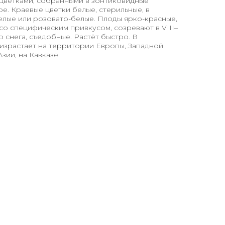
ветками, собранными в зонтиковидные
ре. Краевые цветки белые, стерильные, в
елые или розовато-белые. Плоды ярко-красные,
со специфическим привкусом, созревают в VІІІ–
до снега, съедобные. Растёт быстро. В
израстает на территории Европы, Западной
зии, на Кавказе.