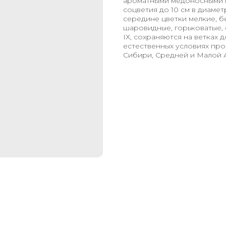
ароматными медоносными ц
соцветия до 10 см в диамет
середине цветки мелкие, б
шаровидные, горьковатые, 
ІХ, сохраняются на ветках 
естественных условиях про
Сибири, Средней и Малой А