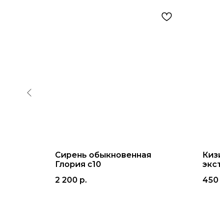
ая Тор
Сирень обыкновенная
Киз
Глория с10
экс
2 200
р.
450