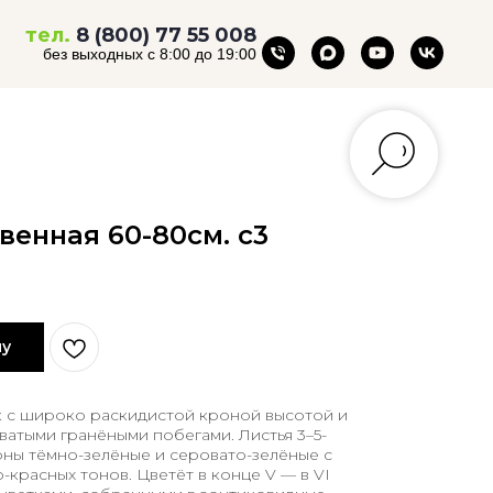
тел.
8 (800) 77 55 008
без выходных с 8:00 до 19:00
енная 60-80см. с3
ну
 с широко раскидистой кроной высотой и
ватыми гранёными побегами. Листья 3–5-
оны тёмно-зелёные и серовато-зелёные с
-красных тонов. Цветёт в конце V — в VІ