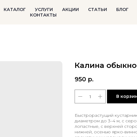
КАТАЛОГ
УСЛУГИ
АКЦИИ
СТАТЬИ
БЛОГ
КОНТАКТЫ
Калина обыкнов
950
р.
В корзи
Быстрорастущий кустарник
диаметром до 3–4 м, с серо
лопастные, с верхней стор
нижней, осенью ярко-винно