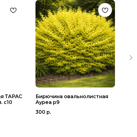
ая ТАРАС
Бирючина овальнолистная
Жас
. с10
Ауреа р9
Кос
300
р.
550