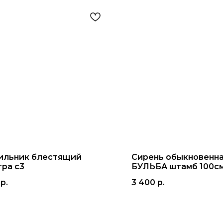
ильник блестящий
Сирень обыкновенн
тра с3
БУЛЬБА штамб 100см
р.
3 400
р.