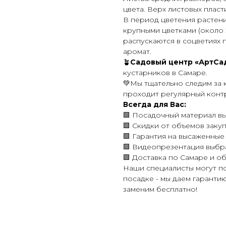
цвета. Верх листовых пласт
В период цветения растен
крупными цветками (около 2
распускаются в соцветиях п
аромат.
🪴
Садовый центр «АртСа
кустарников в Самаре.
💚Мы тщательно следим за 
проходит регулярный конт
Всегда для Вас:
🟩 Посадочный материал вы
🟩 Скидки от объемов закуп
🟩 Гарантия на высаженные
🟩 Видеопрезентация выбр
🟩 Доставка по Самаре и об
Наши специалисты могут п
посадке - мы даем гарантию
заменим бесплатно!