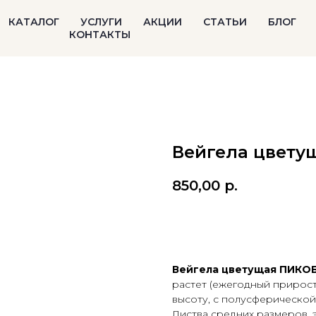
КАТАЛОГ
УСЛУГИ
АКЦИИ
СТАТЬИ
БЛОГ
КОНТАКТЫ
Вейгела цвету
850,00
р.
В корзину
Вейгела цветущая ПИКО
растет (ежегодный прирост 
высоту, с полусферическо
Листва средних размеров, 