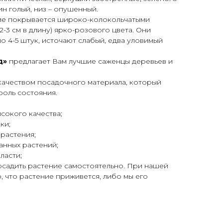
ин голый, низ – опушенный.
ие покрывается широко-колокольчатыми
-3 см в длину) ярко-розового цвета. Они
о 4-5 штук, источают слабый, едва уловимый
д»
предлагает Вам лучшие саженцы деревьев и
качеством посадочного материала, который
роль состояния.
сокого качества;
ки;
 растения;
анных растений;
ласти;
осадить растение самостоятельно. При нашей
, что растение приживется, либо мы его