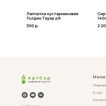
60-
Лапчатка кустарниковая
Сир
Голден Тауэр р9
140с
300
р.
2 2
Меню
Главная
О нас
Катало
© 2026 АртСад