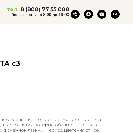
тел.
8 (800) 77 55 008
без выходных с 8:00 до 19:00
ТА с3
нежные цветки, до 1 см в диаметре, собраны в
дные соцветия, которые обильно покрывают
у вид снежной лавины. Период цветения спиреи