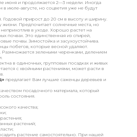
але июня и продолжается 2—3 недели. Иногда
 в июле-августе, но соцветия уже не будут
 Годовой прирост до 20 см в высоту и ширину.
ду жизни. Предпочитает солнечные места, но
 неприхотлив в уходе. Хорошо растет на
х почвах. Это единственная из спирей,
овые почвы. Зимостойка и засухоустойчива.
нцы побегов, которые весной удаляют.
. Размножается зелеными черенками, делением
и.
ктна в одиночных, групповых посадках и живых
тается с хвойными растениями, может расти в
в.
д»
предлагает Вам лучшие саженцы деревьев и
качеством посадочного материала, который
роль состояния.
сокого качества;
ки;
 растения;
анных растений;
ласти;
осадить растение самостоятельно. При нашей