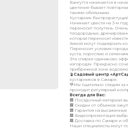
Вангутта начинается в нач
цветение бывает повторным
такими обильными.
Кустарник быстрорастущий.
Начинает цвести на 3-м го
переносит полутень. Очень
плодородных, дренированны
которая переносит известк
Зимой могут подмерзать ко
Переносит условия города
куста, порослью и семенам
Эта спирея одинаково эффе
изгородях. Прекрасно соче
прибрежной зоне водоемо
🪴
Садовый центр «АртСа
кустарников в Самаре.
💚Мы тщательно следим за 
проходит регулярный конт
Всегда для Вас:
🟩 Посадочный материал вы
🟩 Скидки от объемов закуп
🟩 Гарантия на высаженные
🟩 Видеопрезентация выбр
🟩 Доставка по Самаре и об
Наши специалисты могут п