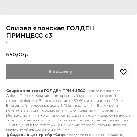
Спирея японская ГОЛДЕН
ПРИНЦЕСС с3
SKU:
650,00
р.
В корзину
Спирея японская ГОЛДЕН ПРИНЦЕСС -
спирея японская
Golden Princess. Компактный, красивый кустарник широкой,
округлой формы. В высоту достигает 50-60 см., в диаметре 120 см.
Ежегодный прирост в высоту 5-10 см., в ширину - 15 см. Крона
компактная, густая, образована многочисленными побегами.
Весной листья мягкого ярко-желтого цвета, летом - светло-желтого, а
осенью - оранжево-желтого. Соцветия - пышные, щитковидные, до
3-5 см. в диаметре, собранные из мелких розово-красных цветков.
Цветение обильное с июня по июль.
🪴
Садовый центр «АртСад»
предлагает Вам лучшие саженцы