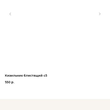
Кизильник блестящий с5
Пу
550
р.
95