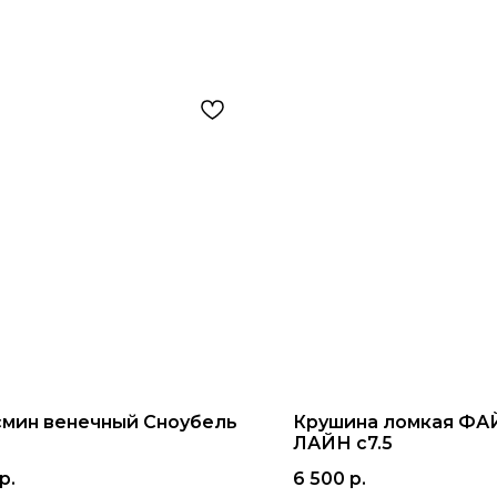
мин венечный Сноубель
Крушина ломкая ФА
ЛАЙН с7.5
р.
6 500
р.