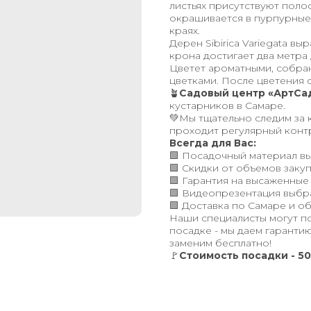
листьях присутствуют поло
окрашивается в пурпурные
краях.
Дерен Sibirica Variegata вы
крона достигает два метра
Цветет ароматными, собра
цветками. После цветения 
🪴
Садовый центр «АртСа
кустарников в Самаре.
💚Мы тщательно следим за 
проходит регулярный конт
Всегда для Вас:
🟩 Посадочный материал вы
🟩 Скидки от объемов закуп
🟩 Гарантия на высаженные
🟩 Видеопрезентация выбр
🟩 Доставка по Самаре и об
Наши специалисты могут п
посадке - мы даем гарантию
заменим бесплатно!
🚩
Стоимость посадки - 50