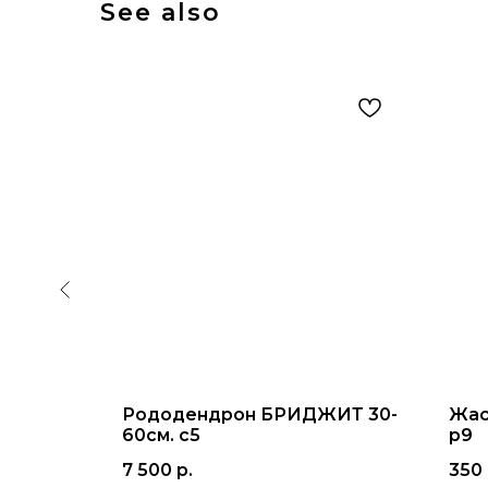
See also
гата с10
Рододендрон БРИДЖИТ 30-
Жас
60см. с5
р9
7 500
р.
350