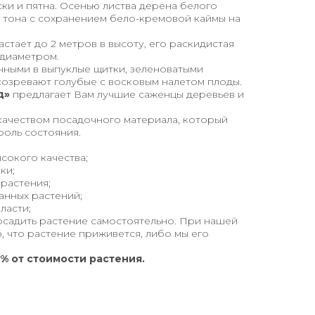
ски и пятна. Осенью листва дерена белого
 тона с сохранением бело-кремовой каймы на
растает до 2 метров в высоту, его раскидистая
 диаметром.
нными в выпуклые щитки, зеленоватыми
созревают голубые с восковым налетом плоды.
д»
предлагает Вам лучшие саженцы деревьев и
качеством посадочного материала, который
роль состояния.
сокого качества;
ки;
 растения;
анных растений;
ласти;
осадить растение самостоятельно. При нашей
, что растение приживется, либо мы его
% от стоимости растения.