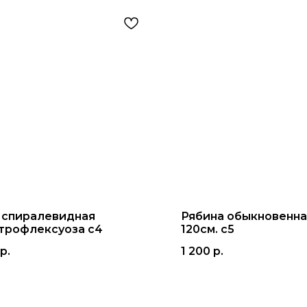
 спиралевидная
Рябина обыкновенна
трофлексуоза с4
120см. с5
р.
1 200
р.