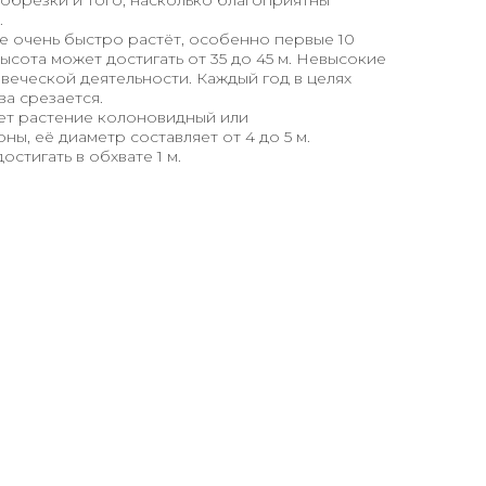
обрезки и того, насколько благоприятны
.
е очень быстро растёт, особенно первые 10
 высота может достигать от 35 до 45 м. Невысокие
овеческой деятельности. Каждый год в целях
а срезается.
еет растение колоновидный или
ы, её диаметр составляет от 4 до 5 м.
стигать в обхвате 1 м.