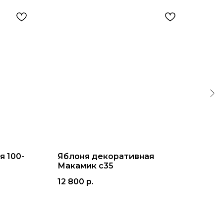
я 100-
Яблоня декоративная
Ряб
Макамик с35
180
12 800
р.
1 3