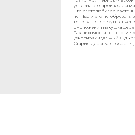
грамотной периодической 
условия его произрастания
Это светолюбивое растени
лет. Если его не обрезать,
тополя – это результат чел
омоложения макушка дерев
В зависимости от того, им
узкопирамидальный вид крон
Старые деревья способны до