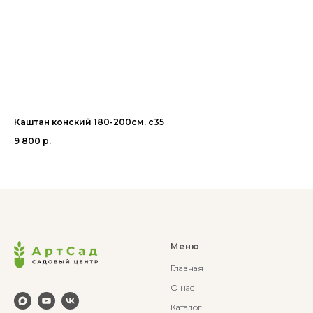
Каштан конский 180-200см. с35
Ря
9 800
р.
2 
Меню
Главная
О нас
Каталог