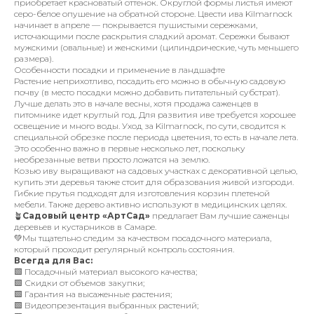
приобретает красноватый оттенок. Округлой формы листья имеют
серо-белое опушение на обратной стороне. Цвести ива Kilmarnock
начинает в апреле — покрывается пушистыми сережками,
источающими после раскрытия сладкий аромат. Сережки бывают
мужскими (овальные) и женскими (цилиндрические, чуть меньшего
размера).
Особенности посадки и применение в ландшафте
Растение неприхотливо, посадить его можно в обычную садовую
почву (в место посадки можно добавить питательный субстрат).
Лучше делать это в начале весны, хотя продажа саженцев в
питомнике идет круглый год. Для развития иве требуется хорошее
освещение и много воды. Уход за Kilmarnock, по сути, сводится к
специальной обрезке после периода цветения, то есть в начале лета.
Это особенно важно в первые несколько лет, поскольку
необрезанные ветви просто ложатся на землю.
Козью иву выращивают на садовых участках с декоративной целью,
купить эти деревья также стоит для образования живой изгороди.
Гибкие прутья подходят для изготовления корзин плетеной
мебели. Также дерево активно используют в медицинских целях.
🪴
Садовый центр «АртСад»
предлагает Вам лучшие саженцы
деревьев и кустарников в Самаре.
💚Мы тщательно следим за качеством посадочного материала,
который проходит регулярный контроль состояния.
Всегда для Вас:
🟩 Посадочный материал высокого качества;
🟩 Скидки от объемов закупки;
🟩 Гарантия на высаженные растения;
🟩 Видеопрезентация выбранных растений;