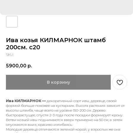
Ива козья КИЛМАРНОК штамб
200см. с20
SKU:
5900,00
р.
В корзину
Ива КИЛМАРНОК —
декоративный сорт ивы, деревце, своей
формой больше похожее на кустарник. Высота растения зависит от
высоты штамба, чаще всего на уровне 150-200 см. Дерево
быстрорастущее, спустя 2-3 года после посадки формирует крону.
Ветви козьей ивы поднимаются вверх примерно на 50 см, а затем
опускаются вниз, красиво изгибаясь.
Молодые деревца отличаются зеленой корой, у взрослых же она