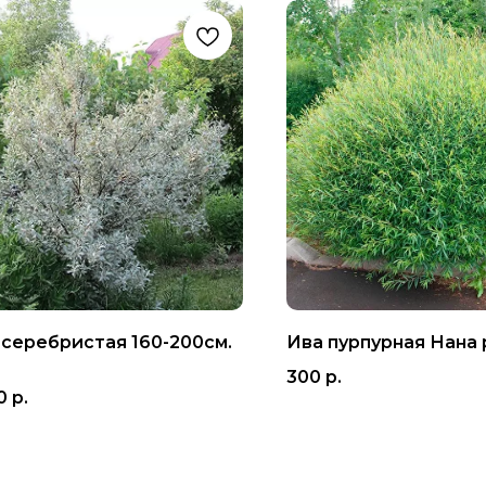
 серебристая 160-200см.
Ива пурпурная Нана 
300
р.
0
р.