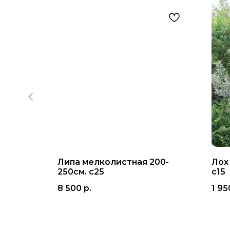
я
Липа мелколистная 200-
Лох
250см. с25
с15
8 500
р.
1 95