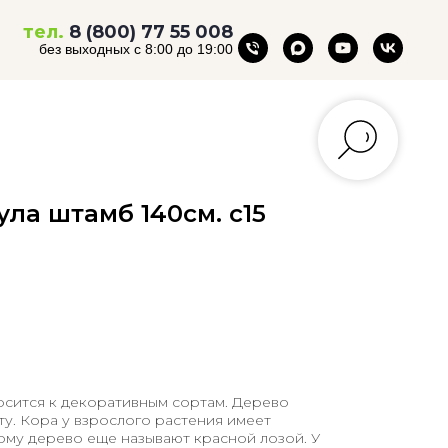
тел.
8 (800) 77 55 008
без выходных с 8:00 до 19:00
ула штамб 140см. с15
осится к декоративным сортам. Дерево
ту. Кора у взрослого растения имеет
ому дерево еще называют красной лозой. У