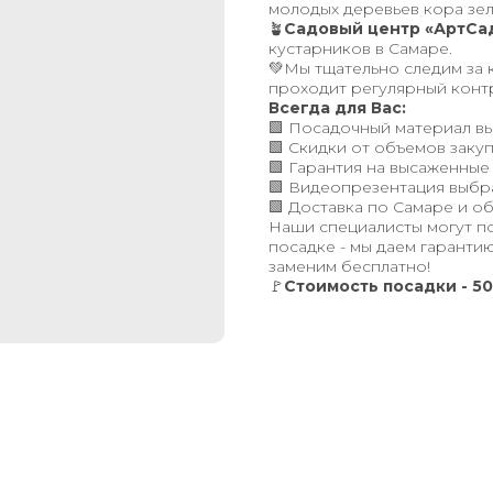
молодых деревьев кора зел
🪴
Садовый центр «АртСа
кустарников в Самаре.
💚Мы тщательно следим за 
проходит регулярный конт
Всегда для Вас:
🟩 Посадочный материал вы
🟩 Скидки от объемов закуп
🟩 Гарантия на высаженные
🟩 Видеопрезентация выбр
🟩 Доставка по Самаре и об
Наши специалисты могут п
посадке - мы даем гарантию
заменим бесплатно!
🚩
Стоимость посадки - 50