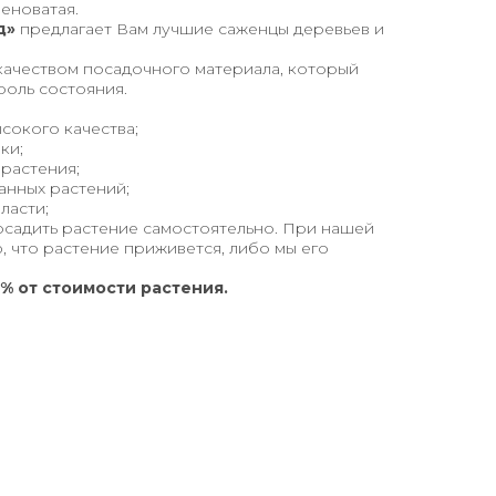
еноватая.
д»
предлагает Вам лучшие саженцы деревьев и
качеством посадочного материала, который
роль состояния.
сокого качества;
ки;
 растения;
анных растений;
ласти;
осадить растение самостоятельно. При нашей
, что растение приживется, либо мы его
% от стоимости растения.