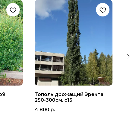
р9
Тополь дрожащий Эректа
Лип
250-300см. с15
160
4 800
р.
2 9