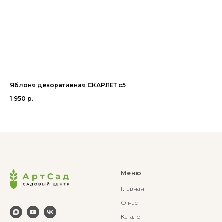
Яблоня декоративная СКАРЛЕТ с5
Кл
1 950
р.
95
Меню
Главная
О нас
Каталог