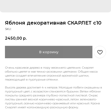
Яблоня декоративная СКАРЛЕТ с10
SKU:
2450,00
р.
В корзину
Очень красивое дерево в пору весеннего цветения. Скарлет
обильно цветет в мае темно-розовыми цветками. Общая масса
цветов создает впечатление огромной ароматной шапки,
переходящей в пурпурные оттенки.
Высота дерева достигает 4-х метров. Молодые побеги окрашены в
пурпурный цвет, с возрастом становятся бурыми. Ветви яблони
покрыты среднего размера глубоко-лопастной листвой. Окрас
листвы ранней весной коричнево-красный, летом зеленовато-
пурпурный, осенью коричнево-оранжевый или красный. Крона
Скарлет имеет колоновидную роскошную форму.