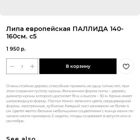
Липа европейская ПАЛЛИДА 140-
160см. с5
1 950
р.
В корзину
Очень стойкое дерево, способное прожить не одну сотню лет, при
этом сохраняя густоту кроны. Жизненная форма липы – дерево,
диаметр кроны которого достигает 19 м, а высота – 30 м. Крона имеет
шатровидную форму. Листья темно-зеленого цвета, сердцевидной
формы, заостренные, зубчатые. Каждый лист размером не более 4
см. Цветет желто-белыми небольшими соцветиями с конца июня по
начало июля примерно 2 недели, плоды созревают в августе или в
сентябре.
See also