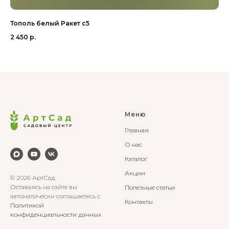
Тополь белый Ракет с5
Бе
2 450
р.
1 4
Меню
Главная
О нас
Каталог
Акции
© 2026 АртСад
Оставаясь на сайте вы
Полезные статьи
автоматически соглашаетесь с
Контакты
Политикой
конфиденциальности данных