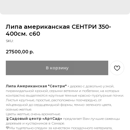
Липа американская СЕНТРИ 350-
400см. с60
SKU:
27500,00
р.
В корзину
Липа Американская "Сентри" -
дерево с довольно узкой,
пирамидальной кроной, серыми ветвями и побегами, на которых
контрастно выделяются крупные темные красно-пурпурные почки.
Листья крупные, простые, расположены поочередно, от
яйцевидной до сердцевидной формы, темно-зеленого цвета,
осенью желтые.
Цветы желтые, очень ароматные.
🪴
Садовый центр «АртСад»
предлагает Вам лучшие саженцы
деревьев и кустарников в Самаре.
💚Мы тщательно следим за качеством посадочного материала,