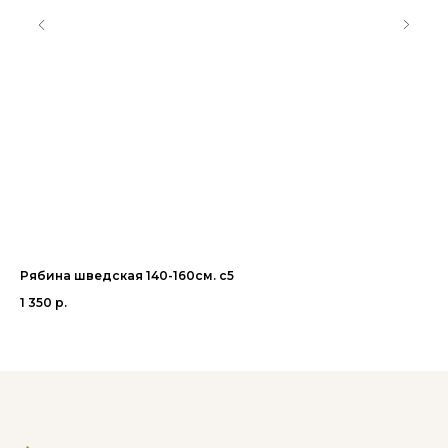
Рябина шведская 140-160см. с5
Ив
1 350
р.
95