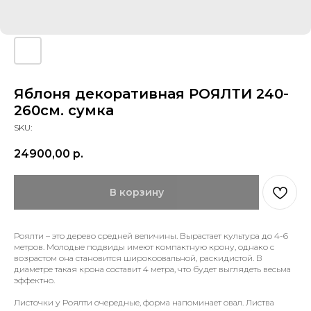
Яблоня декоративная РОЯЛТИ 240-
260см. сумка
SKU:
24900,00
р.
В корзину
Роялти – это дерево средней величины. Вырастает культура до 4-6
метров. Молодые подвиды имеют компактную крону, однако с
возрастом она становится широкоовальной, раскидистой. В
диаметре такая крона составит 4 метра, что будет выглядеть весьма
эффектно.
Листочки у Роялти очередные, форма напоминает овал. Листва