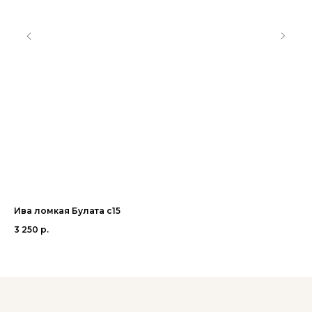
Ива ломкая Булата с15
Яб
3 250
р.
12