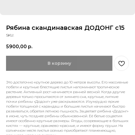
Рябина скандинавская ДОДОНГ с15
SKU:
5900,00
р.
В корзину
Это достаточно крупное дерево до 10 метров высоты. Его массивные
побеги и крупные блестящие листья напоминают тропическое
растение. Активный рост начинается ранней весной. Когда другие
деревья только просыпаются от зимнего сна, крупные, липкие
почки рябины «Додонг» уже раскрываются. Изумрудно яркие
побеги толщиной с карандаш и большие листья начинают быстро
развиваться, обретая летнюю пышность. Зацветает рябина «Додонг»
в июне, чуть позднее рябины обыкновенной. Её белые соцветия
имеют особенно крупные размеры. Ягоды, созревающие в больших
кистях — крупные, оранжево-красные, и имеют форму груши. На
солнечном месте листья осенью приобретают пламенеющую,