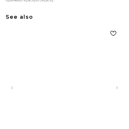
оранжево-красную окраску.
See also