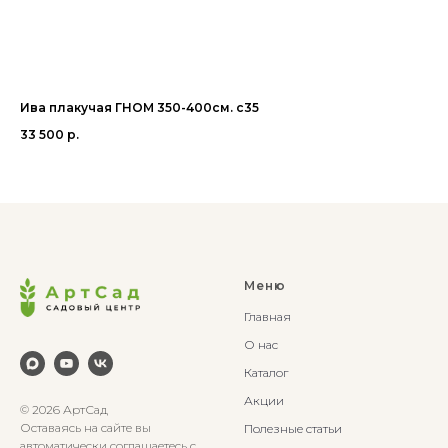
Ива плакучая ГНОМ 350-400см. с35
Ли
33 500
р.
28
Меню
Главная
О нас
Каталог
Акции
© 2026 АртСад
Оставаясь на сайте вы
Полезные статьи
автоматически соглашаетесь с