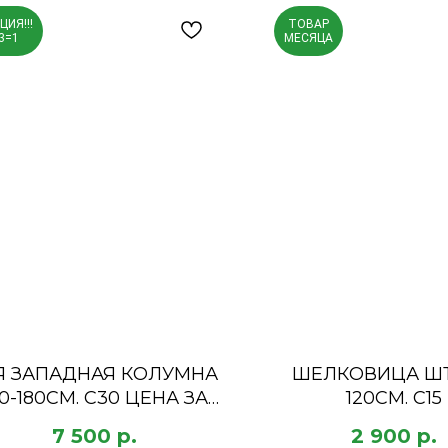
ЦИЯ!!!
ТОВАР
3=1
МЕСЯЦА
Я ЗАПАДНАЯ КОЛУМНА
ШЕЛКОВИЦА Ш
60-180СМ. С30 ЦЕНА ЗА
120СМ. С15
ТРИ ШТУКИ!
7 500
р.
2 900
р.