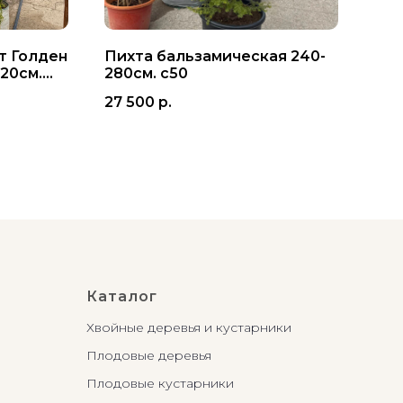
т Голден
Пихта бальзамическая 240-
Туя
20см.
280см. с50
20-
27 500
р.
850
Каталог
Хвойные деревья и кустарники
Плодовые деревья
Плодовые кустарники