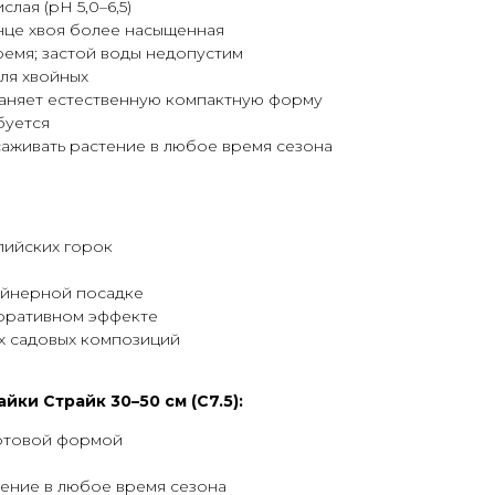
лая (pH 5,0–6,5)
лнце хвоя более насыщенная
емя; застой воды недопустим
для хвойных
аняет естественную компактную форму
буется
саживать растение в любое время сезона
пийских горок
ейнерной посадке
оративном эффекте
х садовых композиций
ки Страйк 30–50 см (С7.5):
отовой формой
тение в любое время сезона