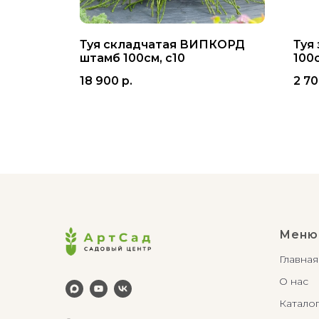
ьберт
Туя складчатая ВИПКОРД
Туя
штамб 100см, с10
100с
18 900
р.
2 7
Меню
Главная
О нас
Катало