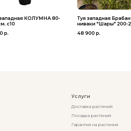
 западная КОЛУМНА 80-
Туя западная Брабан
м. с10
ниваки "Шары" 200-2
с40
00
р.
48 900
р.
Услуги
Доставка растений
Посадка растений
г
Гарантия на растения