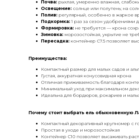
Почва:
рыхлая, умеренно влажная, слабокис
Освещение:
солнце или полутень; на со
Полив:
регулярный, особенно в жаркое вр
Подкормка:
1 раз за сезон удобрениями 
Формировка:
не требуется — крона сохр
Зимовка:
морозостойкая, укрытие не тре
Пересадка:
контейнер С7.5 позволяет вы
Преимущества:
Компактный размер для малых садов и аль
Густая, аккуратная конусовидная крона
Отличная приживаемость благодаря конт
Минимальный уход при максимальном дек
Идеальна для бордюров, рокариев и малы
Почему стоит выбрать ель обыкновенную Лай
Компактный декоративный крупномер с г
Простая в уходе и морозостойкая
Контейнер С10 позволяет высаживать рас