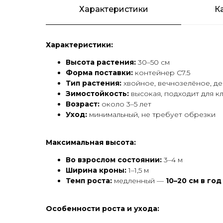
Характеристики
К
Характеристики:
Высота растения:
30–50 см
Форма поставки:
контейнер С7.5
Тип растения:
хвойное, вечнозелёное, д
Зимостойкость:
высокая, подходит для к
Возраст:
около 3–5 лет
Уход:
минимальный, не требует обрезки
Максимальная высота:
Во взрослом состоянии:
3–4 м
Ширина кроны:
1–1,5 м
Темп роста:
медленный —
10–20 см в год
Особенности роста и ухода: