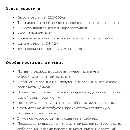
Характеристики:
Высота растения: 220–250 см
Тип растения: хвойное, вечнозелёное, декоративное дерево
Зимостойкость: высокая, морозостойкая
Уход: минимальный
Максимальная высота во взрослом состоянии: до 4–5 м
Ширина кроны: 0,8–1,2 м
Темп роста: средний — 20–30 см в год
Особенности роста и ухода:
Почва: плодородная, рыхлая, умеренно влажная,
слабокислая или нейтральная
Освещение: солнце или полутень; на солнце окраска хвои
более насыщенная
Полив: регулярный, особенно в первые годы после посадки;
застой воды недопустим
Подкормка: 1–2 раза за сезон удобрениями для хвойных
Формировка: не требуется; крона сохраняет плотную
колонновидную форму
Зимовка: морозостойкая, укрытие не требуется
Пересадка: лучше выполнять ранней весной или осенью, при
соблюдении правил пересадки крупномерных растений