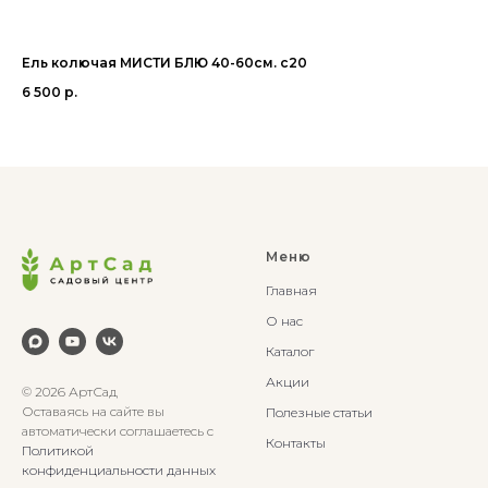
Ель колючая МИСТИ БЛЮ 40-60см. с20
Ел
6 500
р.
8 
Меню
Главная
О нас
Каталог
Акции
© 2026 АртСад
Оставаясь на сайте вы
Полезные статьи
автоматически соглашаетесь с
Контакты
Политикой
конфиденциальности данных