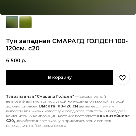
Туя западная СМАРАГД ГОЛДЕН 100-
120см. с20
6 500
р.
В корзину
Туя западная "Смарагд Голден"
— декоративный
вечнозелёный кустарник с узкой конусовидной кроной и яркой
золотистой хвоей.
Высота 100–120 см
делает её отличным
выбором для живых изгородей, бордюров, солитерных посадок и
контейнерных композиций. Растение поставляется
в контейнере
С20,
что обеспечивает высокую приживаемость и лёгкость
пересадки в любое время сезона.