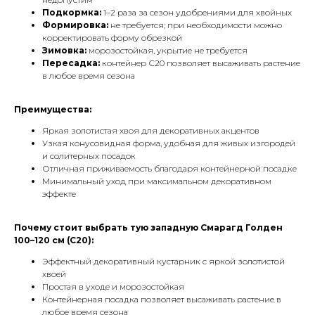
Подкормка:
1–2 раза за сезон удобрениями для хвойных
Формировка:
не требуется; при необходимости можно
корректировать форму обрезкой
Зимовка:
морозостойкая, укрытие не требуется
Пересадка:
контейнер С20 позволяет высаживать растение
в любое время сезона
Преимущества:
Яркая золотистая хвоя для декоративных акцентов
Узкая конусовидная форма, удобная для живых изгородей
и солитерных посадок
Отличная приживаемость благодаря контейнерной посадке
Минимальный уход при максимальном декоративном
эффекте
Почему стоит выбрать тую западную Смарагд Голден
100–120 см (С20):
Эффектный декоративный кустарник с яркой золотистой
хвоей
Простая в уходе и морозостойкая
Контейнерная посадка позволяет высаживать растение в
любое время сезона