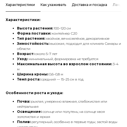
Характеристики
Как ухаживать
Доставка и посадка
Ландша
Характеристики:
Высота растения:
100–120 см
Форма поставки:
контейнер С20
Тип растения:
хвойное, вечнозелёное, декоративное
Зимостойкость:
высокая, подходит для климата Самары и
области
Возраст:
около 5–7 лет
Уход:
минимальный, формировка не требуется
Максимальная высота во взрослом состоянии:
3–4
м
Ширина кроны:
0,6–0,8 м
Темп роста:
средний — 15–25 см в год
Особенности роста и ухода:
Почва:
рыхлая, умеренно влажная, слабокислая или
нейтральная
Освещение:
солнце или полутень; на солнце хвоя
золотистая и яркая
Полив:
регулярный, особенно в первые годы; застой воды
недопустим