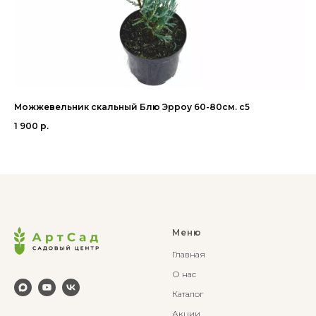
Можжевельник скальный Блю Эрроу 60-80см. с5
Со
1 900
р.
8 
Меню
Главная
О нас
Каталог
Акции