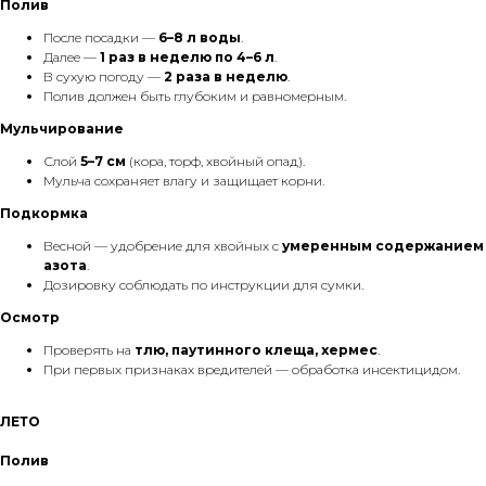
Полив
После посадки —
6–8 л воды
.
Далее —
1 раз в неделю по 4–6 л
.
В сухую погоду —
2 раза в неделю
.
Полив должен быть глубоким и равномерным.
Мульчирование
Слой
5–7 см
(кора, торф, хвойный опад).
Мульча сохраняет влагу и защищает корни.
Подкормка
Весной — удобрение для хвойных с
умеренным содержанием
азота
.
Дозировку соблюдать по инструкции для сумки.
Осмотр
Проверять на
тлю, паутинного клеща, хермес
.
При первых признаках вредителей — обработка инсектицидом.
ЛЕТО
Полив