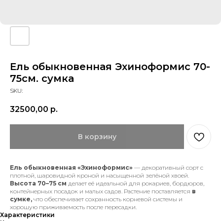
Ель обыкновенная Эхиноформис 70-
75см. сумка
SKU:
32500,00
р.
В корзину
Ель обыкновенная «Эхиноформис»
— декоративный сорт с
плотной, шаровидной кроной и насыщенной зелёной хвоей.
Высота 70–75 см
делает её идеальной для рокариев, бордюров,
контейнерных посадок и малых садов. Растение поставляется
в
сумке,
что обеспечивает сохранность корневой системы и
хорошую приживаемость после пересадки.
Характеристики