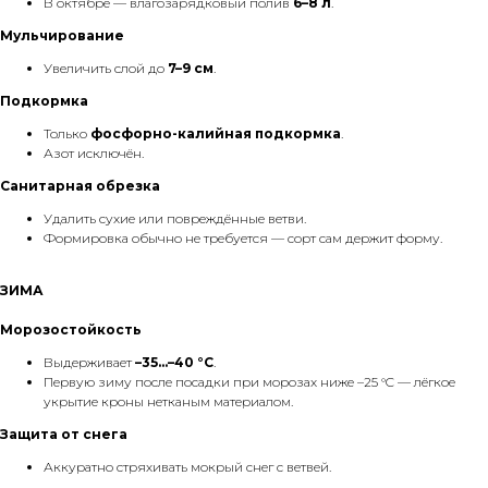
В октябре — влагозарядковый полив
6–8 л
.
Мульчирование
Увеличить слой до
7–9 см
.
Подкормка
Только
фосфорно-калийная подкормка
.
Азот исключён.
Санитарная обрезка
Удалить сухие или повреждённые ветви.
Формировка обычно не требуется — сорт сам держит форму.
ЗИМА
Морозостойкость
Выдерживает
–35…–40 °C
.
Первую зиму после посадки при морозах ниже –25 °C — лёгкое
укрытие кроны нетканым материалом.
Защита от снега
Аккуратно стряхивать мокрый снег с ветвей.