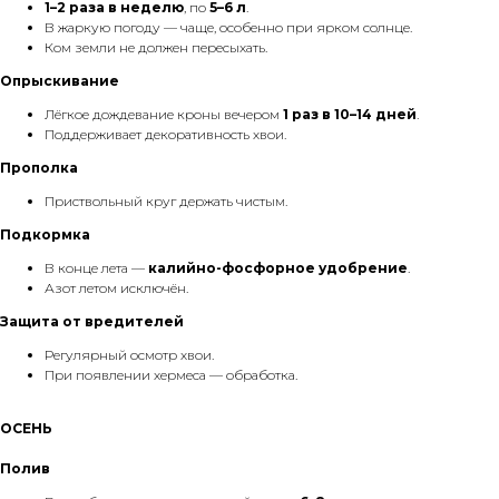
1–2 раза в неделю
, по
5–6 л
.
В жаркую погоду — чаще, особенно при ярком солнце.
Ком земли не должен пересыхать.
Опрыскивание
Лёгкое дождевание кроны вечером
1 раз в 10–14 дней
.
Поддерживает декоративность хвои.
Прополка
Приствольный круг держать чистым.
Подкормка
В конце лета —
калийно-фосфорное удобрение
.
Азот летом исключён.
Защита от вредителей
Регулярный осмотр хвои.
При появлении хермеса — обработка.
ОСЕНЬ
Полив