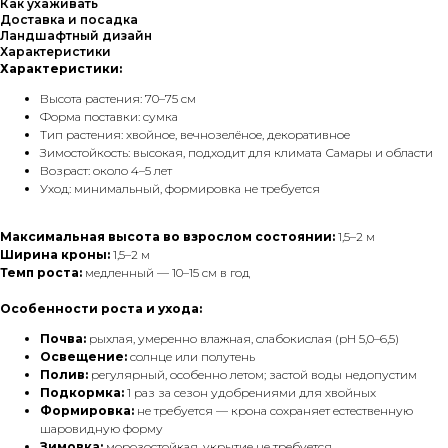
Как ухаживать
Доставка и посадка
Ландшафтный дизайн
Характеристики
Характеристики:
Высота растения: 70–75 см
Форма поставки: сумка
Тип растения: хвойное, вечнозелёное, декоративное
Зимостойкость: высокая, подходит для климата Самары и области
Возраст: около 4–5 лет
Уход: минимальный, формировка не требуется
Максимальная высота во взрослом состоянии:
1,5–2 м
Ширина кроны:
1,5–2 м
Темп роста:
медленный — 10–15 см в год
Особенности роста и ухода:
Почва:
рыхлая, умеренно влажная, слабокислая (pH 5,0–6,5)
Освещение:
солнце или полутень
Полив:
регулярный, особенно летом; застой воды недопустим
Подкормка:
1 раз за сезон удобрениями для хвойных
Формировка:
не требуется — крона сохраняет естественную
шаровидную форму
Зимовка:
морозостойкая, укрытие не требуется