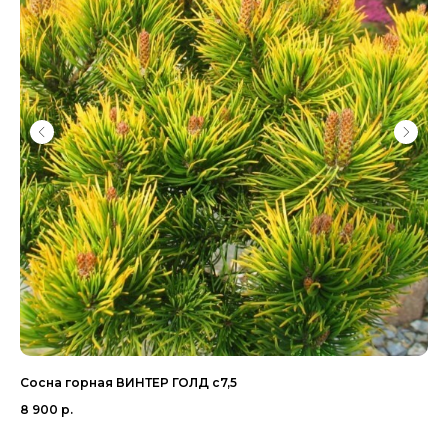
Сосна горная ВИНТЕР ГОЛД с7,5
Ту
с6
8 900
р.
54